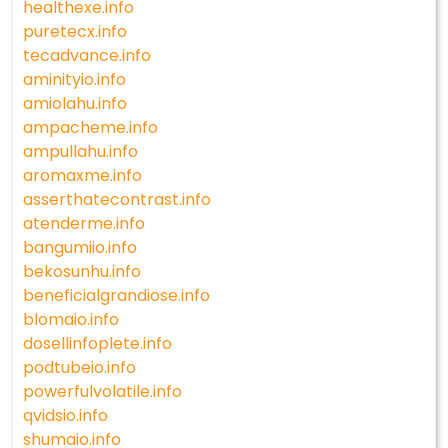
healthexe.info
puretecx.info
tecadvance.info
aminityio.info
amiolahu.info
ampacheme.info
ampullahu.info
aromaxme.info
asserthatecontrast.info
atenderme.info
bangumiio.info
bekosunhu.info
beneficialgrandiose.info
blomaio.info
dosellinfoplete.info
podtubeio.info
powerfulvolatile.info
qvidsio.info
shumaio.info