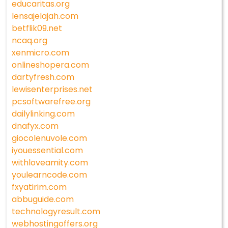
educaritas.org
lensajelajah.com
betflik09.net
ncaq.org
xenmicro.com
onlineshopera.com
dartyfresh.com
lewisenterprises.net
pcsoftwarefree.org
dailylinking.com
dnafyx.com
giocolenuvole.com
iyouessential.com
withloveamity.com
youlearncode.com
fxyatirim.com
abbuguide.com
technologyresult.com
webhostingoffers.org