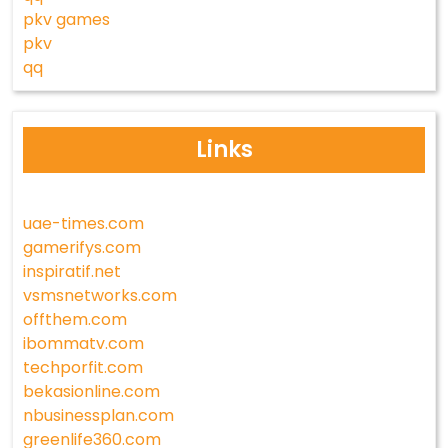
pkv games
pkv
qq
Links
uae-times.com
gamerifys.com
inspiratif.net
vsmsnetworks.com
offthem.com
ibommatv.com
techporfit.com
bekasionline.com
nbusinessplan.com
greenlife360.com