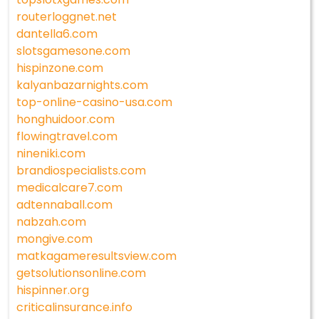
routerloggnet.net
dantella6.com
slotsgamesone.com
hispinzone.com
kalyanbazarnights.com
top-online-casino-usa.com
honghuidoor.com
flowingtravel.com
nineniki.com
brandiospecialists.com
medicalcare7.com
adtennaball.com
nabzah.com
mongive.com
matkagameresultsview.com
getsolutionsonline.com
hispinner.org
criticalinsurance.info