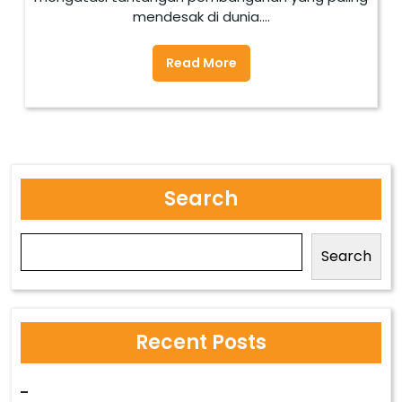
mendesak di dunia....
Read More
Search
Search
Recent Posts