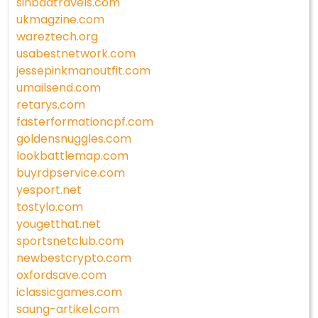
sinbadtravels.com
ukmagzine.com
wareztech.org
usabestnetwork.com
jessepinkmanoutfit.com
umailsend.com
retarys.com
fasterformationcpf.com
goldensnuggles.com
lookbattlemap.com
buyrdpservice.com
yesport.net
tostylo.com
yougetthat.net
sportsnetclub.com
newbestcrypto.com
oxfordsave.com
iclassicgames.com
saung-artikel.com