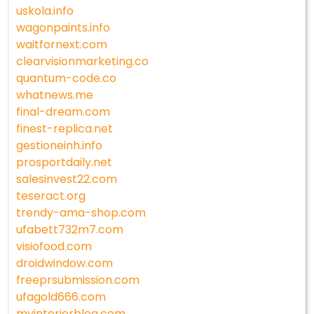
uskola.info
wagonpaints.info
waitfornext.com
clearvisionmarketing.co
quantum-code.co
whatnews.me
final-dream.com
finest-replica.net
gestioneinh.info
prosportdaily.net
salesinvest22.com
teseract.org
trendy-ama-shop.com
ufabett732m7.com
visiofood.com
droidwindow.com
freeprsubmission.com
ufagold666.com
myinteriorblog.com