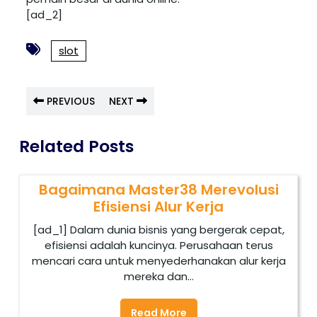
[ad_2]
slot
PREVIOUS
NEXT
Related Posts
Bagaimana Master38 Merevolusi
Efisiensi Alur Kerja
[ad_1] Dalam dunia bisnis yang bergerak cepat,
efisiensi adalah kuncinya. Perusahaan terus
mencari cara untuk menyederhanakan alur kerja
mereka dan...
Read More