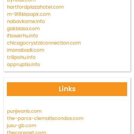
hartfordplazahotel.com
m-918kissapk.com
nabavkame.info
gakbiasa.com
iflowerhu.info
chicagocrystalconnection.com
imanabadii.com
trilipohu.info
appruptio.info
Links
punjwanis.com
the-parcs-clematiscondos.com
jusu-gb.com
thecarepet.com