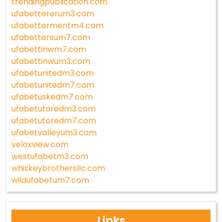
trendingpublication.com
ufabettererum3.com
ufabettermentm4.com
ufabettersum7.com
ufabettinwm7.com
ufabettinwum3.com
ufabetunitedm3.com
ufabetunitedm7.com
ufabetuskedm7.com
ufabetutoredm3.com
ufabetutoredm7.com
ufabetvalleyum3.com
veloxview.com
westufabetm3.com
whiskeybrothersllc.com
wildufabetum7.com
Links