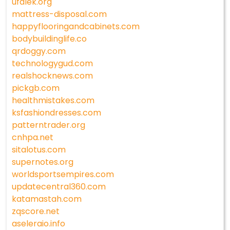
ufalek.org
mattress-disposal.com
happyflooringandcabinets.com
bodybuildinglife.co
qrdoggy.com
technologygud.com
realshocknews.com
pickgb.com
healthmistakes.com
ksfashiondresses.com
patterntrader.org
cnhpa.net
sitalotus.com
supernotes.org
worldsportsempires.com
updatecentral360.com
katamastah.com
zqscore.net
aseleraio.info