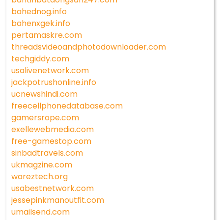
bahednog.info
bahenxgek.info
pertamaskre.com
threadsvideoandphotodownloader.com
techgiddy.com
usalivenetwork.com
jackpotrushonline.info
ucnewshindi.com
freecellphonedatabase.com
gamersrope.com
exellewebmedia.com
free-gamestop.com
sinbadtravels.com
ukmagzine.com
wareztech.org
usabestnetwork.com
jessepinkmanoutfit.com
umailsend.com