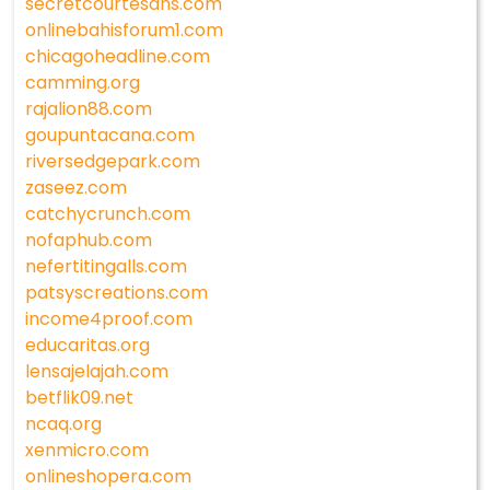
secretcourtesans.com
onlinebahisforum1.com
chicagoheadline.com
camming.org
rajalion88.com
goupuntacana.com
riversedgepark.com
zaseez.com
catchycrunch.com
nofaphub.com
nefertitingalls.com
patsyscreations.com
income4proof.com
educaritas.org
lensajelajah.com
betflik09.net
ncaq.org
xenmicro.com
onlineshopera.com