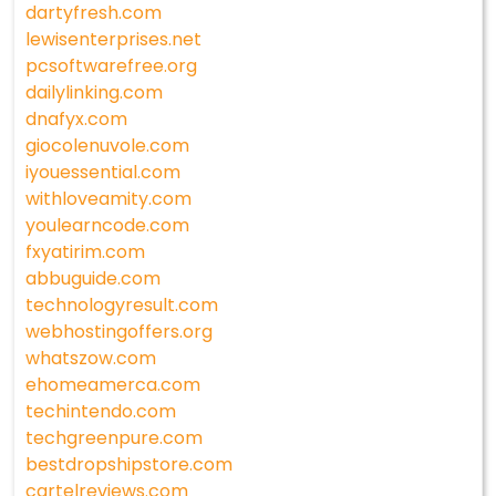
dartyfresh.com
lewisenterprises.net
pcsoftwarefree.org
dailylinking.com
dnafyx.com
giocolenuvole.com
iyouessential.com
withloveamity.com
youlearncode.com
fxyatirim.com
abbuguide.com
technologyresult.com
webhostingoffers.org
whatszow.com
ehomeamerca.com
techintendo.com
techgreenpure.com
bestdropshipstore.com
cartelreviews.com