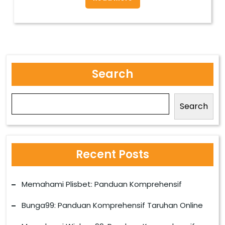
Search
Search
Recent Posts
Memahami Plisbet: Panduan Komprehensif
Bunga99: Panduan Komprehensif Taruhan Online