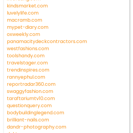
kindsmarket.com
luvelylife.com
macramb.com
mypet-diary.com
oxweekly.com
panamacitydeckcontractors.com
westfashions.com
toolshandy.com
travelstager.com
trendinspires.com
rannyephul.com
reportradar360.com
swaggyfashion.com
taraftariumtv10.com
questionquery.com
bodybuildinglegend.com
brilliant-nails.com
dandr-photography.com