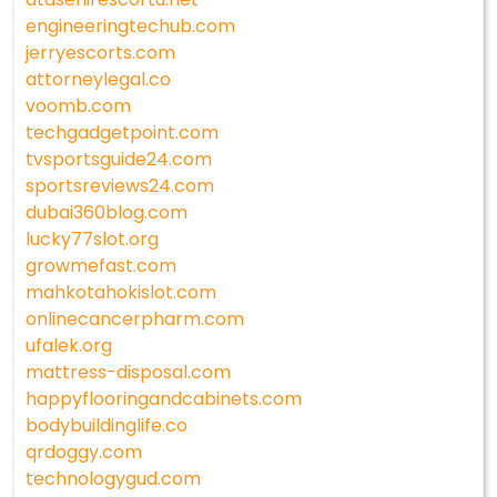
engineeringtechub.com
jerryescorts.com
attorneylegal.co
voomb.com
techgadgetpoint.com
tvsportsguide24.com
sportsreviews24.com
dubai360blog.com
lucky77slot.org
growmefast.com
mahkotahokislot.com
onlinecancerpharm.com
ufalek.org
mattress-disposal.com
happyflooringandcabinets.com
bodybuildinglife.co
qrdoggy.com
technologygud.com