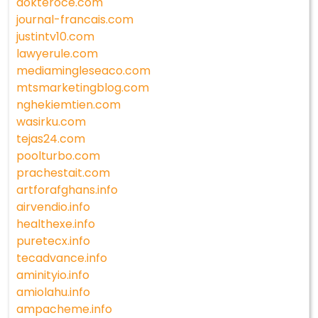
dokteroce.com
journal-francais.com
justintv10.com
lawyerule.com
mediamingleseaco.com
mtsmarketingblog.com
nghekiemtien.com
wasirku.com
tejas24.com
poolturbo.com
prachestait.com
artforafghans.info
airvendio.info
healthexe.info
puretecx.info
tecadvance.info
aminityio.info
amiolahu.info
ampacheme.info