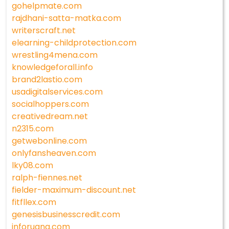
gohelpmate.com
rajdhani-satta-matka.com
writerscraft.net
elearning-childprotection.com
wrestling4mena.com
knowledgeforall.info
brand2lastio.com
usadigitalservices.com
socialhoppers.com
creativedream.net
n2315.com
getwebonline.com
onlyfansheaven.com
lky08.com
ralph-fiennes.net
fielder-maximum-discount.net
fitfllex.com
genesisbusinesscredit.com
inforuang.com