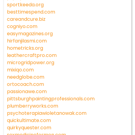
sportkeeda.org
besttimespend.com
careandcure.biz
cogniyo.com
easymagazines.org
hirfanjilasmi.com
hometricks.org
leathercraftpro.com
microgridpower.org
mixiqo.com
needglobe.com
ortocoach.com
passionawe.com
pittsburghpaintingprofessionals.com
plumberryworks.com
psychoterapiawioletanowak.com
quickultimate.com
quirkyquester.com
sexmedicineformen.com