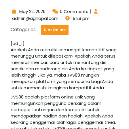
|
|
May 22, 2026
0 Comments
|
admin@aghapal.com
9:28 pm
Categories:
Slot Online
[ad_1]
Apakah Anda memiliki semangat kompetitif yang
menunggu untuk dilepaskan? Apakah Anda terus-
menerus mencari cara untuk menantang diri
sendiri dan mendorong diri Anda ke tingkat yang
lebih tinggi? Jika ya, maka JVS88 mungkin
merupakan platform yang sempurna bagi Anda
untuk memenuhi keinginan kompetitif Anda.
JVS88 adalah platform online unik yang
memungkinkan pengguna bersaing dalam
berbagai tantangan dan kompetisi untuk
mendapatkan hadiah dan hadiah. Apakah Anda
seorang penggemar olahraga, penggemar trivia,
atau ahli teka-teki, JVS88 memiliki sesuatu untuk