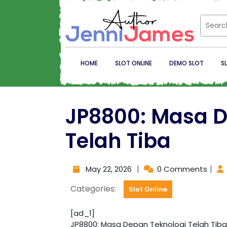
HOME
SLOT ONLINE
DEMO SLOT
S
JP8800: Masa D
Telah Tiba
|
|
May 22, 2026
0 Comments
Categories:
Slot Online
[ad_1]
JP8800: Masa Depan Teknologi Telah Tiba