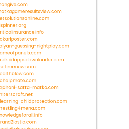
ongive.com
atkagameresultsview.com
etsolutionsonline.com
ispinner.org
riticalinsurance.info
okariposter.com
alyan-guessing-nightplay.com
ameofpanels.com
ndroidappsdownloader.com
setimenow.com
ealthblow.com
ohelpmate.com
ajdhani-satta-matka.com
riterscraft.net
learning-childprotection.com
restling4mena.com
nowledgeforall.info
rand2lastio.com
sadigitalservices.com