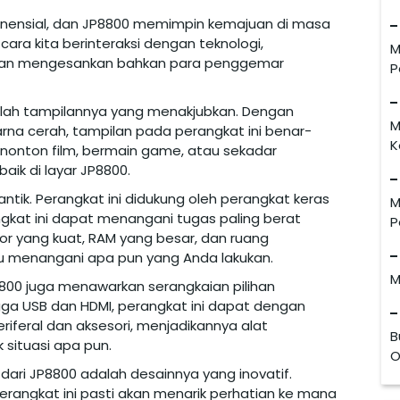
nensial, dan JP8800 memimpin kemajuan di masa
cara kita berinteraksi dengan teknologi,
M
 akan mengesankan bahkan para penggemar
P
dalah tampilannya yang menakjubkan. Dengan
M
arna cerah, tampilan pada perangkat ini benar-
K
menonton film, bermain game, atau sekadar
aik di layar JP8800.
ntik. Perangkat ini didukung oleh perangkat keras
M
gkat ini dapat menangani tugas paling berat
P
r yang kuat, RAM yang besar, dan ruang
 menangani apa pun yang Anda lakukan.
M
800 juga menawarkan serangkaian pilihan
ingga USB dan HDMI, perangkat ini dapat dengan
feral dan aksesori, menjadikannya alat
B
situasi apa pun.
O
dari JP8800 adalah desainnya yang inovatif.
rangkat ini pasti akan menarik perhatian ke mana