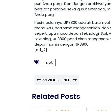
pun Anda pergi. Dan dengan profilnya yan
bersifat portabel sekaligus bertenag
Anda pergi.
Kesimpulannya, JP8800 adalah bukti nya
memukau, performa mengesankan, dan des
seperti apa masa depan teknologi. Bai
teknologi, JP8800 pasti akan mengesan
depan hari ini dengan JP8800.
[ad_2]
slot
PREVIOUS
NEXT
Related Posts