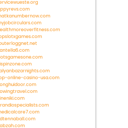
ervicewueste.org
ippyrevs.com
atkanumbernow.com
yjobcirculars.com
ealthmoreoverfitness.com
opslotxgames.com
outerloggnet.net
antella6.com
lotsgamesone.com
ispinzone.com
alyanbazarnights.com
op-online-casino-usa.com
onghuidoor.com
lowingtravel.com
ineniki.com
randiospecialists.com
edicalcare7.com
dtennaball.com
abzah.com