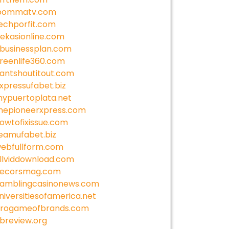
bommatv.com
echporfit.com
ekasionline.com
businessplan.com
reenlife360.com
antshoutitout.com
xpressufabet.biz
ypuertoplata.net
hepioneerxpress.com
owtofixissue.com
eamufabet.biz
ebfullform.com
llviddownload.com
ecorsmag.com
amblingcasinonews.com
niversitiesofamerica.net
rogameofbrands.com
breview.org