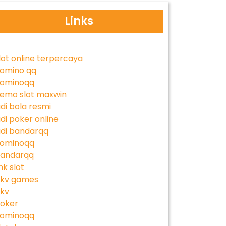
Links
lot online terpercaya
omino qq
ominoqq
emo slot maxwin
udi bola resmi
udi poker online
udi bandarqq
ominoqq
andarqq
ink slot
kv games
kv
oker
ominoqq