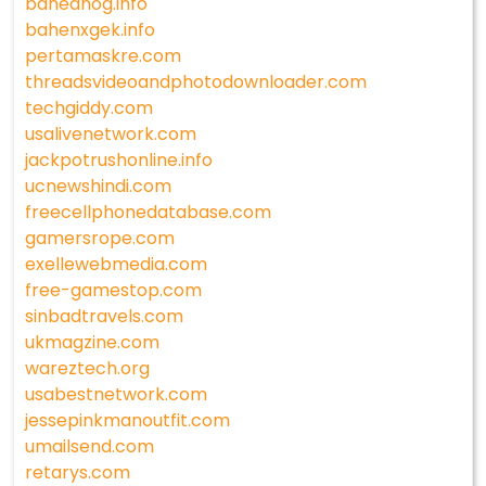
bahednog.info
bahenxgek.info
pertamaskre.com
threadsvideoandphotodownloader.com
techgiddy.com
usalivenetwork.com
jackpotrushonline.info
ucnewshindi.com
freecellphonedatabase.com
gamersrope.com
exellewebmedia.com
free-gamestop.com
sinbadtravels.com
ukmagzine.com
wareztech.org
usabestnetwork.com
jessepinkmanoutfit.com
umailsend.com
retarys.com