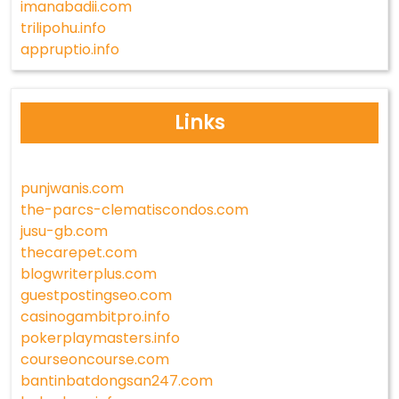
imanabadii.com
trilipohu.info
appruptio.info
Links
punjwanis.com
the-parcs-clematiscondos.com
jusu-gb.com
thecarepet.com
blogwriterplus.com
guestpostingseo.com
casinogambitpro.info
pokerplaymasters.info
courseoncourse.com
bantinbatdongsan247.com