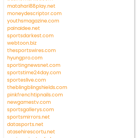
matahari88play.net
moneydescriptor.com
youthsmagazine.com
painaidee.net
sportsdarkest.com
webtoon.biz
thesportswires.com
hyungpro.com
sportingnewsnet.com
sportstime24day.com
sporteslive.com
theblingblingshields.com
pinkfrenchtipnails.com
newgamestv.com
sportsgallerys.com
sportsmirrors.net
datasports.net
atasehirescortu.net