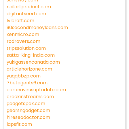
nailartproduct.com
digitactseed.com
lvlcraft.com
90secondmoneyloans.com
xenmicro.com
rodrovers.com
tripssolution.com
satta-king-india.com
yukigassencanada.com
articlehorizone.com
yuqqbbzp.com
7betagents6.com
coronavirusuptodate.com
crackinstreams.com
gadgetspak.com
gearsngadget.com
hireseodoctor.com
lapsfit.com