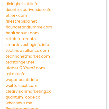
dininghelsinki.info
duanfrescariverside.info
etilerx.com
finestreplica.net
flounderandfumble.com
healthohunt.com
retefuturah.info
smartinvestinginfo.info
technewsalliance.com
technonetmarket.com
tedstanger.net
ufabett732um3.com
uskola.info
wagonpaints.info
waitfornext.com
clearvisionmarketing.co
quantum-code.co
whatnews.me
final-dream.com