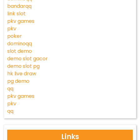
bandarqq
link slot
pkv games
pkv
poker
dominoqq
slot demo
demo slot gacor
demo slot pg
hk live draw
pg demo
qq
pkv games
pkv
qq
Links