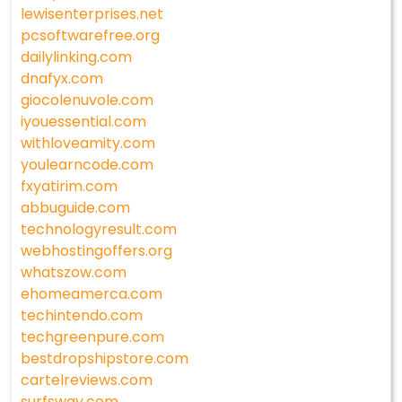
lewisenterprises.net
pcsoftwarefree.org
dailylinking.com
dnafyx.com
giocolenuvole.com
iyouessential.com
withloveamity.com
youlearncode.com
fxyatirim.com
abbuguide.com
technologyresult.com
webhostingoffers.org
whatszow.com
ehomeamerca.com
techintendo.com
techgreenpure.com
bestdropshipstore.com
cartelreviews.com
surfsway.com