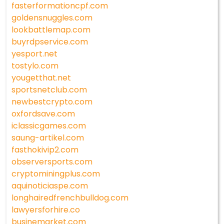
fasterformationcpf.com
goldensnuggles.com
lookbattlemap.com
buyrdpservice.com
yesport.net
tostylo.com
yougetthat.net
sportsnetclub.com
newbestcrypto.com
oxfordsave.com
iclassicgames.com
saung-artikel.com
fasthokivip2.com
observersports.com
cryptominingplus.com
aquinoticiaspe.com
longhairedfrenchbulldog.com
lawyersforhire.co
businemarket.com