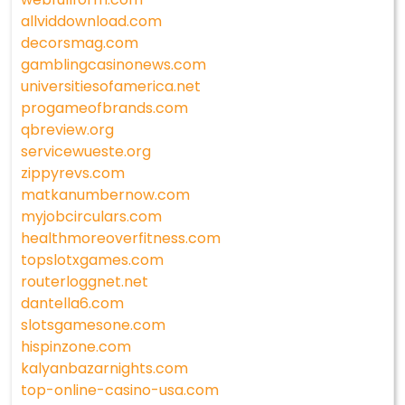
allviddownload.com
decorsmag.com
gamblingcasinonews.com
universitiesofamerica.net
progameofbrands.com
qbreview.org
servicewueste.org
zippyrevs.com
matkanumbernow.com
myjobcirculars.com
healthmoreoverfitness.com
topslotxgames.com
routerloggnet.net
dantella6.com
slotsgamesone.com
hispinzone.com
kalyanbazarnights.com
top-online-casino-usa.com