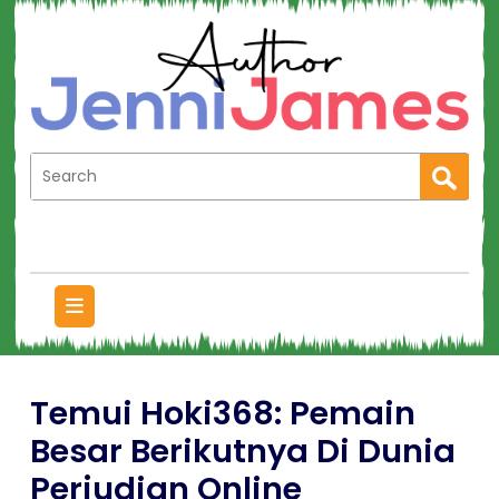
Temui Hoki368: Pemain
Besar Berikutnya Di Dunia
Perjudian Online