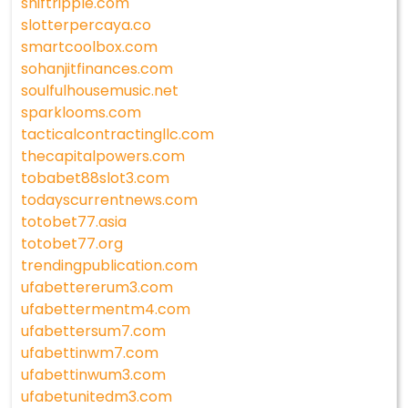
shiftripple.com
slotterpercaya.co
smartcoolbox.com
sohanjitfinances.com
soulfulhousemusic.net
sparklooms.com
tacticalcontractingllc.com
thecapitalpowers.com
tobabet88slot3.com
todayscurrentnews.com
totobet77.asia
totobet77.org
trendingpublication.com
ufabettererum3.com
ufabettermentm4.com
ufabettersum7.com
ufabettinwm7.com
ufabettinwum3.com
ufabetunitedm3.com