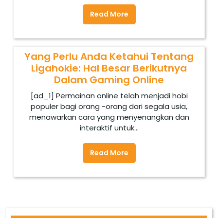
Read More
Yang Perlu Anda Ketahui Tentang
Ligahokie: Hal Besar Berikutnya
Dalam Gaming Online
[ad_1] Permainan online telah menjadi hobi
populer bagi orang -orang dari segala usia,
menawarkan cara yang menyenangkan dan
interaktif untuk...
Read More