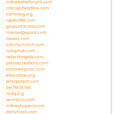
onlinebahisforum1.com
chicagoheadline.com
camming.org
rajalion88.com
goupuntacana.com
riversedgepark.com
zaseez.com
catchycrunch.com
nofaphub.com
nefertitingalls.com
patsyscreations.com
income4proof.com
educaritas.org
lensajelajah.com
betflik09.net
ncaq.org
xenmicro.com
onlineshopera.com
dartyfresh.com