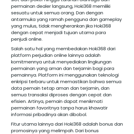
permainan dealer langsung, Hoki368 memiliki
sesuatu untuk semua orang. Dan dengan
antarmuka yang ramah pengguna dan gameplay
yang mulus, tidak mengherankan jika Hoki368
dengan cepat menjadi tujuan utama para
penjudi online.
Salah satu hal yang membedakan Hoki368 dari
platform perjudian online lainnya adalah
komitmennya untuk menyediakan lingkungan
permainan yang aman dan terjamin bagi para
pemainnya. Platform ini menggunakan teknologi
enkripsi terbaru untuk memastikan bahwa semua
data pemain tetap aman dan terjamin, dan
semua transaksi diproses dengan cepat dan
efisien. Artinya, pemain dapat menikmati
permainan favoritnya tanpa harus khawatir
informasi pribadinya akan dibobol.
Fitur utama lainnya dari Hoki368 adalah bonus dan
promosinya yang melimpah. Dari bonus