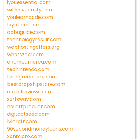
iyouessential.com
withloveamity.com
youlearncode.com
fxyatirim.com
abbuguide.com
technologyresult.com
webhostingoffers.org
whatszow.com
ehomeamerca.com
techintendo.com
techgreenpure.com
bestdropshipstore.com
cartelreviews.com
surfsway.com
nailartproduct.com
digitactseed.com
lvlcraft.com
90secondmoneyloans.com
xenmicro.com