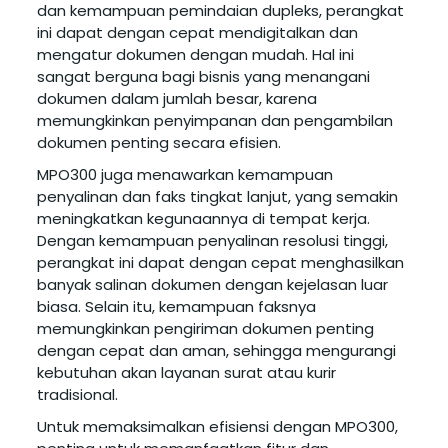
dan kemampuan pemindaian dupleks, perangkat
ini dapat dengan cepat mendigitalkan dan
mengatur dokumen dengan mudah. Hal ini
sangat berguna bagi bisnis yang menangani
dokumen dalam jumlah besar, karena
memungkinkan penyimpanan dan pengambilan
dokumen penting secara efisien.
MPO300 juga menawarkan kemampuan
penyalinan dan faks tingkat lanjut, yang semakin
meningkatkan kegunaannya di tempat kerja.
Dengan kemampuan penyalinan resolusi tinggi,
perangkat ini dapat dengan cepat menghasilkan
banyak salinan dokumen dengan kejelasan luar
biasa. Selain itu, kemampuan faksnya
memungkinkan pengiriman dokumen penting
dengan cepat dan aman, sehingga mengurangi
kebutuhan akan layanan surat atau kurir
tradisional.
Untuk memaksimalkan efisiensi dengan MPO300,