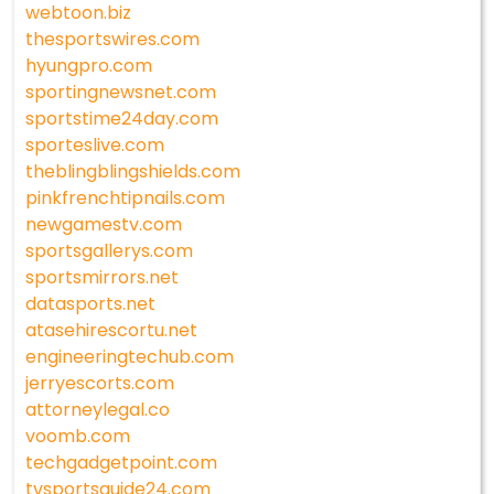
webtoon.biz
thesportswires.com
hyungpro.com
sportingnewsnet.com
sportstime24day.com
sporteslive.com
theblingblingshields.com
pinkfrenchtipnails.com
newgamestv.com
sportsgallerys.com
sportsmirrors.net
datasports.net
atasehirescortu.net
engineeringtechub.com
jerryescorts.com
attorneylegal.co
voomb.com
techgadgetpoint.com
tvsportsguide24.com