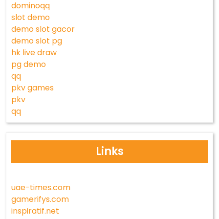
dominoqq
slot demo
demo slot gacor
demo slot pg
hk live draw
pg demo
qq
pkv games
pkv
qq
Links
uae-times.com
gamerifys.com
inspiratif.net