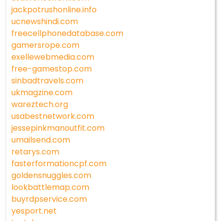
jackpotrushonline.info
ucnewshindi.com
freecellphonedatabase.com
gamersrope.com
exellewebmedia.com
free-gamestop.com
sinbadtravels.com
ukmagzine.com
wareztech.org
usabestnetwork.com
jessepinkmanoutfit.com
umailsend.com
retarys.com
fasterformationcpf.com
goldensnuggles.com
lookbattlemap.com
buyrdpservice.com
yesport.net