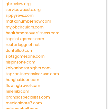
qbreview.org
servicewueste.org
zippyrevs.com
matkanumbernow.com
myjobcirculars.com
healthmoreoverfitness.com
topslotxgames.com
routerloggnet.net
dantella6.com
slotsgamesone.com
hispinzone.com
kalyanbazarnights.com
top-online-casino-usa.com
honghuidoor.com
flowingtravel.com
nineniki.com
brandiospecialists.com
medicalcare7.com
adtennaball.com