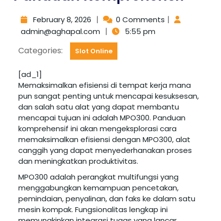
|
|
February 8, 2026
0 Comments
|
admin@aghapal.com
5:55 pm
Categories:
Slot Online
[ad_1]
Memaksimalkan efisiensi di tempat kerja mana
pun sangat penting untuk mencapai kesuksesan,
dan salah satu alat yang dapat membantu
mencapai tujuan ini adalah MPO300. Panduan
komprehensif ini akan mengeksplorasi cara
memaksimalkan efisiensi dengan MPO300, alat
canggih yang dapat menyederhanakan proses
dan meningkatkan produktivitas.
MPO300 adalah perangkat multifungsi yang
menggabungkan kemampuan pencetakan,
pemindaian, penyalinan, dan faks ke dalam satu
mesin kompak. Fungsionalitas lengkap ini
memungkinkan integrasi tugas yang lancar,