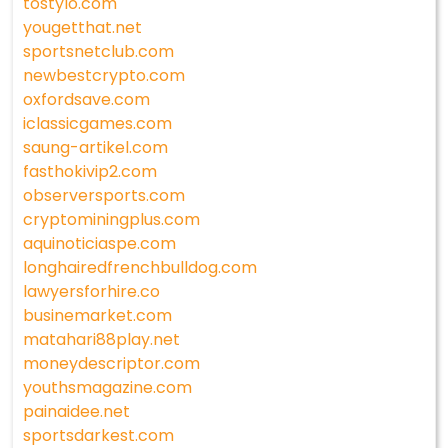
tostylo.com
yougetthat.net
sportsnetclub.com
newbestcrypto.com
oxfordsave.com
iclassicgames.com
saung-artikel.com
fasthokivip2.com
observersports.com
cryptominingplus.com
aquinoticiaspe.com
longhairedfrenchbulldog.com
lawyersforhire.co
businemarket.com
matahari88play.net
moneydescriptor.com
youthsmagazine.com
painaidee.net
sportsdarkest.com