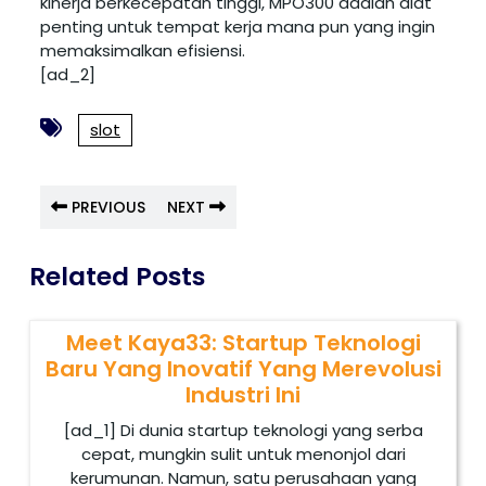
kinerja berkecepatan tinggi, MPO300 adalah alat
penting untuk tempat kerja mana pun yang ingin
memaksimalkan efisiensi.
[ad_2]
slot
PREVIOUS
NEXT
Related Posts
Meet Kaya33: Startup Teknologi
Baru Yang Inovatif Yang Merevolusi
Industri Ini
[ad_1] Di dunia startup teknologi yang serba
cepat, mungkin sulit untuk menonjol dari
kerumunan. Namun, satu perusahaan yang