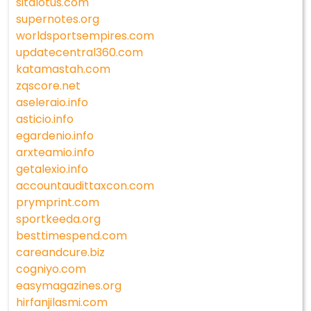
sitalotus.com
supernotes.org
worldsportsempires.com
updatecentral360.com
katamastah.com
zqscore.net
aseleraio.info
asticio.info
egardenio.info
arxteamio.info
getalexio.info
accountaudittaxcon.com
prymprint.com
sportkeeda.org
besttimespend.com
careandcure.biz
cogniyo.com
easymagazines.org
hirfanjilasmi.com