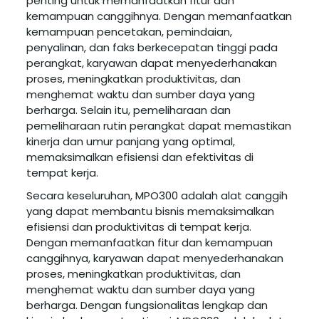
penting untuk memanfaatkan fitur dan
kemampuan canggihnya. Dengan memanfaatkan
kemampuan pencetakan, pemindaian,
penyalinan, dan faks berkecepatan tinggi pada
perangkat, karyawan dapat menyederhanakan
proses, meningkatkan produktivitas, dan
menghemat waktu dan sumber daya yang
berharga. Selain itu, pemeliharaan dan
pemeliharaan rutin perangkat dapat memastikan
kinerja dan umur panjang yang optimal,
memaksimalkan efisiensi dan efektivitas di
tempat kerja.
Secara keseluruhan, MPO300 adalah alat canggih
yang dapat membantu bisnis memaksimalkan
efisiensi dan produktivitas di tempat kerja.
Dengan memanfaatkan fitur dan kemampuan
canggihnya, karyawan dapat menyederhanakan
proses, meningkatkan produktivitas, dan
menghemat waktu dan sumber daya yang
berharga. Dengan fungsionalitas lengkap dan