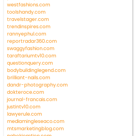
westfashions.com
toolshandy.com
travelstager.com
trendinspires.com
rannyephul.com
reportradar360.com
swaggyfashion.com
taraftariumtv10.com
questionquery.com
bodybuildinglegend.com
brilliant-nails.com
dandr-photography.com
dokteroce.com
journal-francais.com
justintv10.com
lawyerule.com
mediamingleseaco.com
mtsmarketingblog.com
nghekiemtien.com