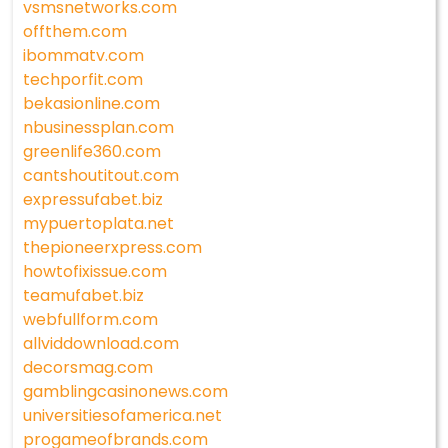
vsmsnetworks.com
offthem.com
ibommatv.com
techporfit.com
bekasionline.com
nbusinessplan.com
greenlife360.com
cantshoutitout.com
expressufabet.biz
mypuertoplata.net
thepioneerxpress.com
howtofixissue.com
teamufabet.biz
webfullform.com
allviddownload.com
decorsmag.com
gamblingcasinonews.com
universitiesofamerica.net
progameofbrands.com