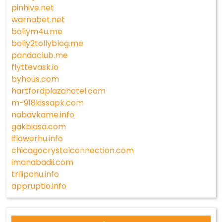
pinhive.net
warnabet.net
bollym4u.me
bolly2tollyblog.me
pandaclub.me
flyttevask.io
byhous.com
hartfordplazahotel.com
m-918kissapk.com
nabavkame.info
gakbiasa.com
iflowerhu.info
chicagocrystalconnection.com
imanabadii.com
trilipohu.info
appruptio.info