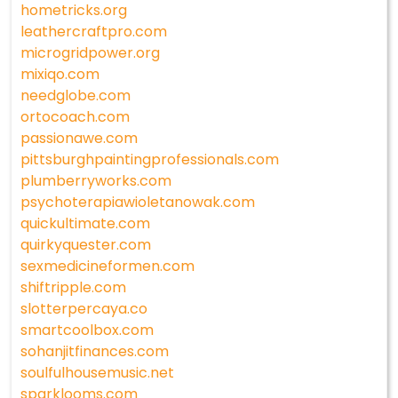
hometricks.org
leathercraftpro.com
microgridpower.org
mixiqo.com
needglobe.com
ortocoach.com
passionawe.com
pittsburghpaintingprofessionals.com
plumberryworks.com
psychoterapiawioletanowak.com
quickultimate.com
quirkyquester.com
sexmedicineformen.com
shiftripple.com
slotterpercaya.co
smartcoolbox.com
sohanjitfinances.com
soulfulhousemusic.net
sparklooms.com