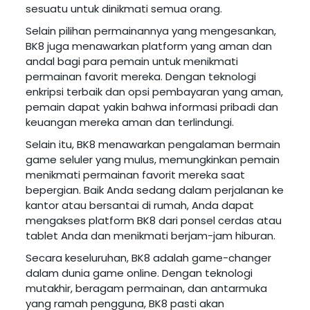
sesuatu untuk dinikmati semua orang.
Selain pilihan permainannya yang mengesankan,
BK8 juga menawarkan platform yang aman dan
andal bagi para pemain untuk menikmati
permainan favorit mereka. Dengan teknologi
enkripsi terbaik dan opsi pembayaran yang aman,
pemain dapat yakin bahwa informasi pribadi dan
keuangan mereka aman dan terlindungi.
Selain itu, BK8 menawarkan pengalaman bermain
game seluler yang mulus, memungkinkan pemain
menikmati permainan favorit mereka saat
bepergian. Baik Anda sedang dalam perjalanan ke
kantor atau bersantai di rumah, Anda dapat
mengakses platform BK8 dari ponsel cerdas atau
tablet Anda dan menikmati berjam-jam hiburan.
Secara keseluruhan, BK8 adalah game-changer
dalam dunia game online. Dengan teknologi
mutakhir, beragam permainan, dan antarmuka
yang ramah pengguna, BK8 pasti akan