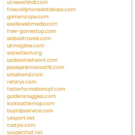
ucnewshindi.com
freecellphonedatabase.com
gamersrope.com
exellewebmedia.com
free-gamestop.com
sinbadtravels.com
ukmagzine.com
wareztech.org
usabestnetwork.com
jessepinkmanoutfit.com
umailsend.com
retarys.com
fasterformationcpf.com
goldensnuggles.com
lookbattlemap.com
buyrdpservice.com
yesport.net
tostylo.com
yougetthat.net