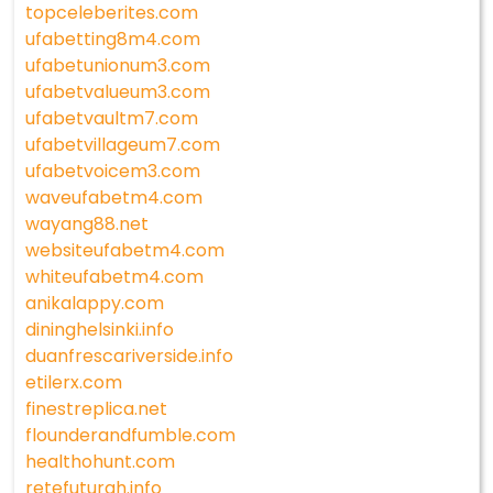
topceleberites.com
ufabetting8m4.com
ufabetunionum3.com
ufabetvalueum3.com
ufabetvaultm7.com
ufabetvillageum7.com
ufabetvoicem3.com
waveufabetm4.com
wayang88.net
websiteufabetm4.com
whiteufabetm4.com
anikalappy.com
dininghelsinki.info
duanfrescariverside.info
etilerx.com
finestreplica.net
flounderandfumble.com
healthohunt.com
retefuturah.info