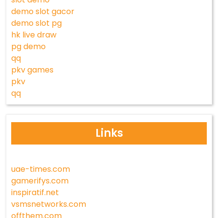
demo slot gacor
demo slot pg
hk live draw
pg demo
qq
pkv games
pkv
qq
Links
uae-times.com
gamerifys.com
inspiratif.net
vsmsnetworks.com
offthem.com