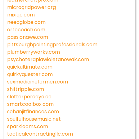
microgridpower.org
mixiqo.com
needglobe.com
ortocoach.com
passionawe.com
pittsburghpaintingprofessionals.com
plumberryworks.com
psychoterapiawioletanowak.com
quickultimate.com
quirkyquester.com
sexmedicineformen.com
shiftripple.com
slotterpercaya.co
smartcoolbox.com
sohanjitfinances.com
soulfulhousemusic.net
sparklooms.com
tacticalcontractingllc.com