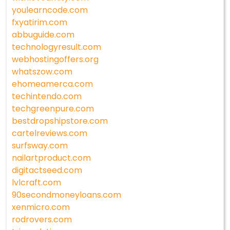
youlearncode.com
fxyatirim.com
abbuguide.com
technologyresult.com
webhostingoffers.org
whatszow.com
ehomeamerca.com
techintendo.com
techgreenpure.com
bestdropshipstore.com
cartelreviews.com
surfsway.com
nailartproduct.com
digitactseed.com
lvlcraft.com
90secondmoneyloans.com
xenmicro.com
rodrovers.com