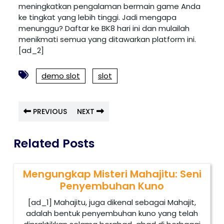
meningkatkan pengalaman bermain game Anda
ke tingkat yang lebih tinggi. Jadi mengapa
menunggu? Daftar ke BK8 hari ini dan mulailah
menikmati semua yang ditawarkan platform ini.
[ad_2]
demo slot
slot
PREVIOUS
NEXT
Related Posts
Mengungkap Misteri Mahajitu: Seni
Penyembuhan Kuno
[ad_1] Mahajitu, juga dikenal sebagai Mahajit,
adalah bentuk penyembuhan kuno yang telah