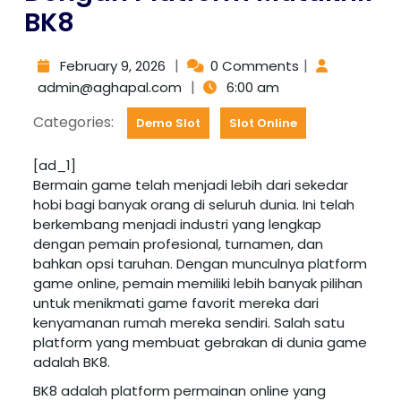
BK8
|
|
February 9, 2026
0 Comments
|
admin@aghapal.com
6:00 am
Categories:
Demo Slot
Slot Online
[ad_1]
Bermain game telah menjadi lebih dari sekedar
hobi bagi banyak orang di seluruh dunia. Ini telah
berkembang menjadi industri yang lengkap
dengan pemain profesional, turnamen, dan
bahkan opsi taruhan. Dengan munculnya platform
game online, pemain memiliki lebih banyak pilihan
untuk menikmati game favorit mereka dari
kenyamanan rumah mereka sendiri. Salah satu
platform yang membuat gebrakan di dunia game
adalah BK8.
BK8 adalah platform permainan online yang