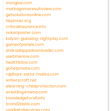
mongive.com
matkagameresultsview.com
getsolutionsonline.com
hispinner.org
criticalinsurance.info
nokariposter.com
kalyan-guessing-nightplay.com
gameofpanels.com
androidappsdownloader.com
usetimenow.com
healthblow.com
gohelpmate.com
rajdhani-satta-matka.com
writerscraft.net
elearning-childprotection.com
wrestling4mena.com
knowledgeforall.info
brand2lastio.com
usadigitalservices.com