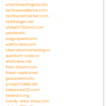
smartinvestinginfo.info
technewsalliance.com
technonetmarket.com
tedstanger.net
ufabett732um3.com
uskola.info
wagonpaints.info
waitfornext.com
clearvisionmarketing.co
quantum-code.co
whatnews.me
final-dream.com
finest-replica.net
gestioneinh.info
prosportdaily.net
salesinvest22.com
teseract.org
trendy-ama-shop.com