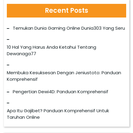
Recent Posts
Temukan Dunia Gaming Online Dunia303 Yang Seru
10 Hal Yang Harus Anda Ketahui Tentang
Dewanaga77
Membuka Kesuksesan Dengan Jeniustoto: Panduan
Komprehensif
Pengertian Dewi4D: Panduan Komprehensif
Apa Itu Gajibet? Panduan Komprehensif Untuk
Taruhan Online