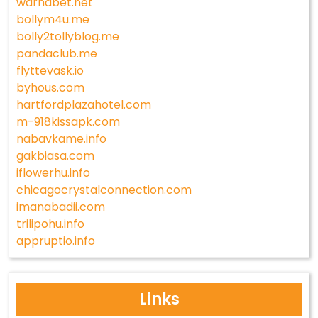
warnabet.net
bollym4u.me
bolly2tollyblog.me
pandaclub.me
flyttevask.io
byhous.com
hartfordplazahotel.com
m-918kissapk.com
nabavkame.info
gakbiasa.com
iflowerhu.info
chicagocrystalconnection.com
imanabadii.com
trilipohu.info
appruptio.info
Links