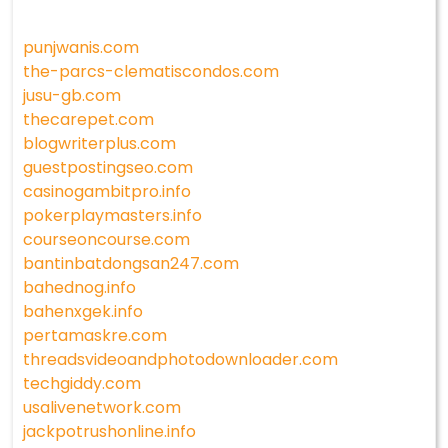
punjwanis.com
the-parcs-clematiscondos.com
jusu-gb.com
thecarepet.com
blogwriterplus.com
guestpostingseo.com
casinogambitpro.info
pokerplaymasters.info
courseoncourse.com
bantinbatdongsan247.com
bahednog.info
bahenxgek.info
pertamaskre.com
threadsvideoandphotodownloader.com
techgiddy.com
usalivenetwork.com
jackpotrushonline.info