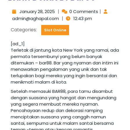
|
|
January 28, 2025
0 Comments
|
admin@aghapal.com
12:43 pm
Categories:
Slot Online
[ad_1]
Terletak di jantung kota New York yang ramai, ada
permata tersembunyi yang belum banyak
ditemukan – bar88. Bar yang nyaman dan intim ini
menawarkan pengalaman yang unik dan tak
terlupakan bagi mereka yang ingin bersantai dan
menikmati malam di kota.
Setelah memasuki BAR88, para tamu disambut
dengan suasana yang hangat dan mengundang
yang segera membuat mereka nyaman.
Pencahayaan redup dan dekorasi ramping
menciptakan suasana yang canggih namun
santai, sempurna untuk malam santai bersama
teman -teman atau kencan romantis.