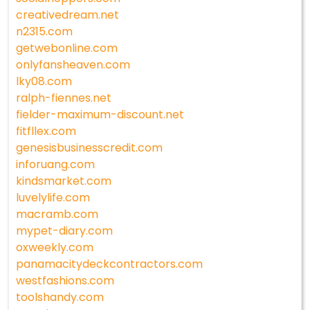
creativedream.net
n2315.com
getwebonline.com
onlyfansheaven.com
lky08.com
ralph-fiennes.net
fielder-maximum-discount.net
fitfllex.com
genesisbusinesscredit.com
inforuang.com
kindsmarket.com
luvelylife.com
macramb.com
mypet-diary.com
oxweekly.com
panamacitydeckcontractors.com
westfashions.com
toolshandy.com