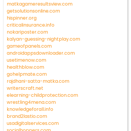
matkagameresultsview.com
getsolutionsonline.com
hispinner.org
criticalinsurance.info
nokariposter.com
kalyan-guessing-nightplay.com
gameofpanels.com
androidappsdownloader.com
usetimenow.com
healthblow.com
gohelpmate.com
rajdhani-satta-matka.com
writerscraft.net
elearning-childprotection.com
wrestling4mena.com
knowledgeforall.info
brand2lastio.com
usadigitalservices.com
socialhoppers.com