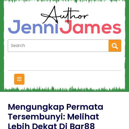
Mengungkap Permata
Tersembunyi: Melihat
Lebih Dekat Di Bar88