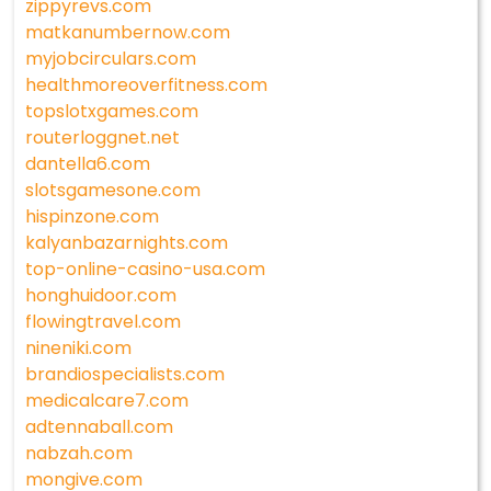
zippyrevs.com
matkanumbernow.com
myjobcirculars.com
healthmoreoverfitness.com
topslotxgames.com
routerloggnet.net
dantella6.com
slotsgamesone.com
hispinzone.com
kalyanbazarnights.com
top-online-casino-usa.com
honghuidoor.com
flowingtravel.com
nineniki.com
brandiospecialists.com
medicalcare7.com
adtennaball.com
nabzah.com
mongive.com