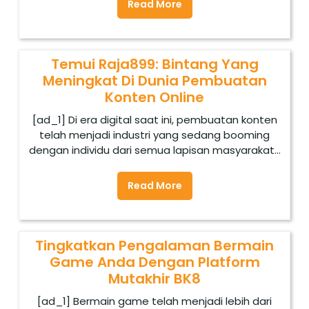
Read More
Temui Raja899: Bintang Yang
Meningkat Di Dunia Pembuatan
Konten Online
[ad_1] Di era digital saat ini, pembuatan konten
telah menjadi industri yang sedang booming
dengan individu dari semua lapisan masyarakat...
Read More
Tingkatkan Pengalaman Bermain
Game Anda Dengan Platform
Mutakhir BK8
[ad_1] Bermain game telah menjadi lebih dari