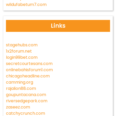
wildufabetum7.com
Links
stagehubs.com
1x2forum.net
login99bet.com
secretcourtesans.com
onlinebahisforum1.com
chicagoheadline.com
camming.org
rajalion88.com
goupuntacana.com
riversedgepark.com
zaseez.com
catchycrunch.com