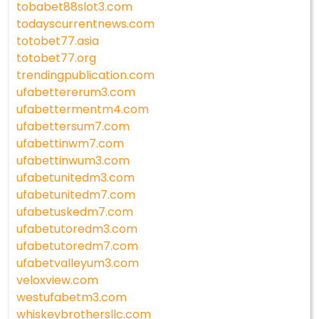
tobabet88slot3.com
todayscurrentnews.com
totobet77.asia
totobet77.org
trendingpublication.com
ufabettererum3.com
ufabettermentm4.com
ufabettersum7.com
ufabettinwm7.com
ufabettinwum3.com
ufabetunitedm3.com
ufabetunitedm7.com
ufabetuskedm7.com
ufabetutoredm3.com
ufabetutoredm7.com
ufabetvalleyum3.com
veloxview.com
westufabetm3.com
whiskeybrothersllc.com