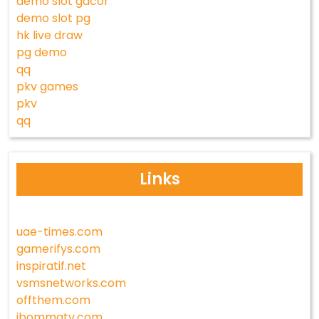
demo slot gacor
demo slot pg
hk live draw
pg demo
qq
pkv games
pkv
qq
Links
uae-times.com
gamerifys.com
inspiratif.net
vsmsnetworks.com
offthem.com
ibommatv.com