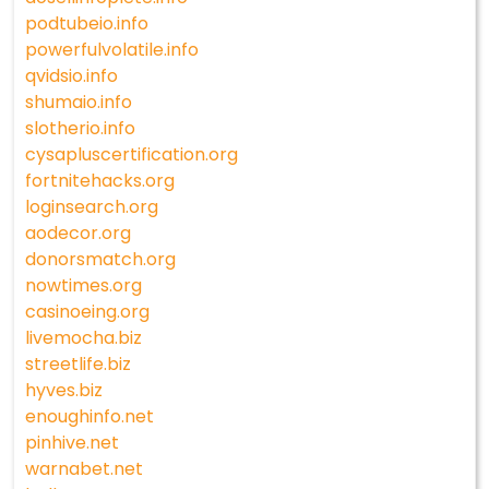
podtubeio.info
powerfulvolatile.info
qvidsio.info
shumaio.info
slotherio.info
cysapluscertification.org
fortnitehacks.org
loginsearch.org
aodecor.org
donorsmatch.org
nowtimes.org
casinoeing.org
livemocha.biz
streetlife.biz
hyves.biz
enoughinfo.net
pinhive.net
warnabet.net