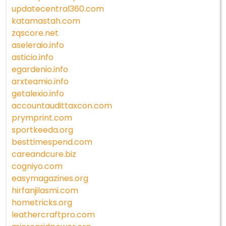
updatecentral360.com
katamastah.com
zqscore.net
aseleraio.info
asticio.info
egardenio.info
arxteamio.info
getalexio.info
accountaudittaxcon.com
prymprint.com
sportkeeda.org
besttimespend.com
careandcure.biz
cogniyo.com
easymagazines.org
hirfanjilasmi.com
hometricks.org
leathercraftpro.com