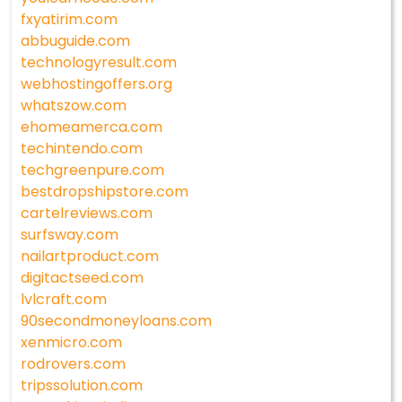
fxyatirim.com
abbuguide.com
technologyresult.com
webhostingoffers.org
whatszow.com
ehomeamerca.com
techintendo.com
techgreenpure.com
bestdropshipstore.com
cartelreviews.com
surfsway.com
nailartproduct.com
digitactseed.com
lvlcraft.com
90secondmoneyloans.com
xenmicro.com
rodrovers.com
tripssolution.com