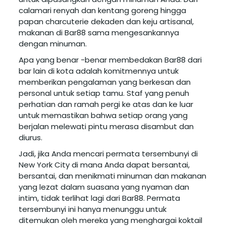
calamari renyah dan kentang goreng hingga
papan charcuterie dekaden dan keju artisanal,
makanan di Bar88 sama mengesankannya
dengan minuman.
Apa yang benar -benar membedakan Bar88 dari
bar lain di kota adalah komitmennya untuk
memberikan pengalaman yang berkesan dan
personal untuk setiap tamu. Staf yang penuh
perhatian dan ramah pergi ke atas dan ke luar
untuk memastikan bahwa setiap orang yang
berjalan melewati pintu merasa disambut dan
diurus.
Jadi, jika Anda mencari permata tersembunyi di
New York City di mana Anda dapat bersantai,
bersantai, dan menikmati minuman dan makanan
yang lezat dalam suasana yang nyaman dan
intim, tidak terlihat lagi dari Bar88. Permata
tersembunyi ini hanya menunggu untuk
ditemukan oleh mereka yang menghargai koktail