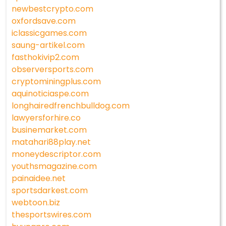
newbestcrypto.com
oxfordsave.com
iclassicgames.com
saung-artikel.com
fasthokivip2.com
observersports.com
cryptominingplus.com
aquinoticiaspe.com
longhairedfrenchbulldog.com
lawyersforhire.co
businemarket.com
matahari88play.net
moneydescriptor.com
youthsmagazine.com
painaidee.net
sportsdarkest.com
webtoon.biz
thesportswires.com