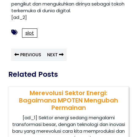
pengikut dan mengukuhkan dirinya sebagai tokoh
terkemuka di dunia digital.
[ad_2]
slot
PREVIOUS
NEXT
Related Posts
Merevolusi Sektor Energi:
Bagaimana MPOTEN Mengubah
Permainan
[ad_1] Sektor energi sedang mengalami
transformasi besar, dengan teknologi dan inovasi
baru yang merevolusi cara kita memproduksi dan