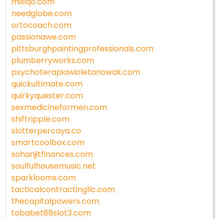
mixiqo.com
needglobe.com
ortocoach.com
passionawe.com
pittsburghpaintingprofessionals.com
plumberryworks.com
psychoterapiawioletanowak.com
quickultimate.com
quirkyquester.com
sexmedicineformen.com
shiftripple.com
slotterpercaya.co
smartcoolbox.com
sohanjitfinances.com
soulfulhousemusic.net
sparklooms.com
tacticalcontractingllc.com
thecapitalpowers.com
tobabet88slot3.com