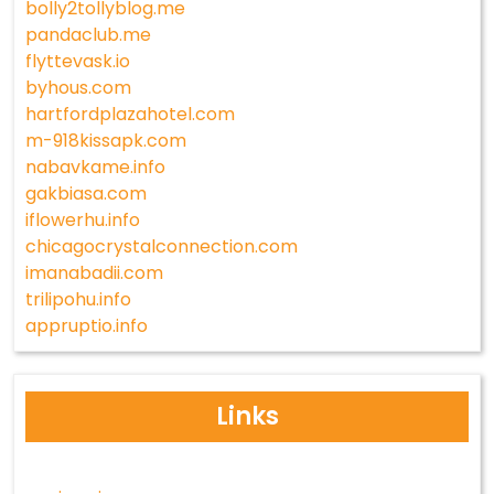
bolly2tollyblog.me
pandaclub.me
flyttevask.io
byhous.com
hartfordplazahotel.com
m-918kissapk.com
nabavkame.info
gakbiasa.com
iflowerhu.info
chicagocrystalconnection.com
imanabadii.com
trilipohu.info
appruptio.info
Links