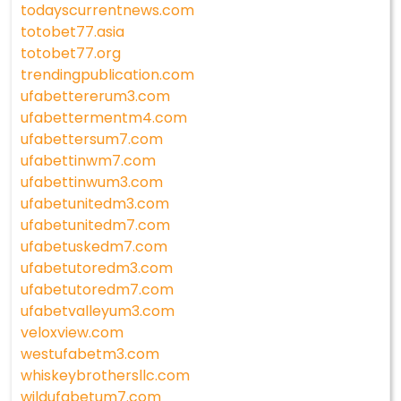
todayscurrentnews.com
totobet77.asia
totobet77.org
trendingpublication.com
ufabettererum3.com
ufabettermentm4.com
ufabettersum7.com
ufabettinwm7.com
ufabettinwum3.com
ufabetunitedm3.com
ufabetunitedm7.com
ufabetuskedm7.com
ufabetutoredm3.com
ufabetutoredm7.com
ufabetvalleyum3.com
veloxview.com
westufabetm3.com
whiskeybrothersllc.com
wildufabetum7.com