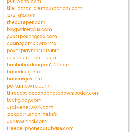
punjwanis.com
the-parcs-clematiscondos.com
jusu-gb.com
thecarepet.com
blogwriterplus.com
guestpostingseo.com
casinogambitpro.info
pokerplaymasters.info
courseoncourse.com
bantinbatdongsan247.com
bahednog.info
bahenxgek.info
pertamaskre.com
threadsvideoandphotodownloader.com
techgiddy.com
usalivenetwork.com
jackpotrushonline.info
ucnewshindi.com
freecellphonedatabase.com