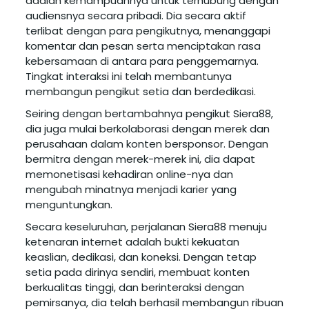
adalah kemampuannya untuk terhubung dengan
audiensnya secara pribadi. Dia secara aktif
terlibat dengan para pengikutnya, menanggapi
komentar dan pesan serta menciptakan rasa
kebersamaan di antara para penggemarnya.
Tingkat interaksi ini telah membantunya
membangun pengikut setia dan berdedikasi.
Seiring dengan bertambahnya pengikut Siera88,
dia juga mulai berkolaborasi dengan merek dan
perusahaan dalam konten bersponsor. Dengan
bermitra dengan merek-merek ini, dia dapat
memonetisasi kehadiran online-nya dan
mengubah minatnya menjadi karier yang
menguntungkan.
Secara keseluruhan, perjalanan Siera88 menuju
ketenaran internet adalah bukti kekuatan
keaslian, dedikasi, dan koneksi. Dengan tetap
setia pada dirinya sendiri, membuat konten
berkualitas tinggi, dan berinteraksi dengan
pemirsanya, dia telah berhasil membangun ribuan