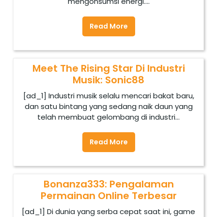
mengonsumsi energi....
Read More
Meet The Rising Star Di Industri
Musik: Sonic88
[ad_1] Industri musik selalu mencari bakat baru,
dan satu bintang yang sedang naik daun yang
telah membuat gelombang di industri...
Read More
Bonanza333: Pengalaman
Permainan Online Terbesar
[ad_1] Di dunia yang serba cepat saat ini, game