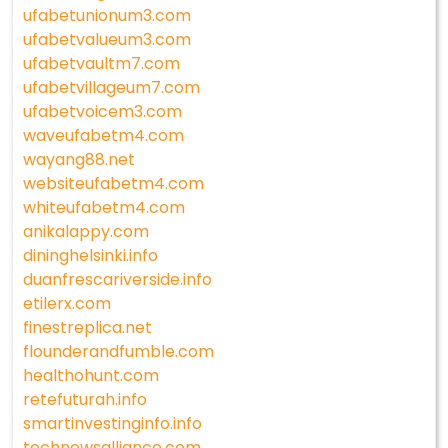
ufabetunionum3.com
ufabetvalueum3.com
ufabetvaultm7.com
ufabetvillageum7.com
ufabetvoicem3.com
waveufabetm4.com
wayang88.net
websiteufabetm4.com
whiteufabetm4.com
anikalappy.com
dininghelsinki.info
duanfrescariverside.info
etilerx.com
finestreplica.net
flounderandfumble.com
healthohunt.com
retefuturah.info
smartinvestinginfo.info
technewsalliance.com