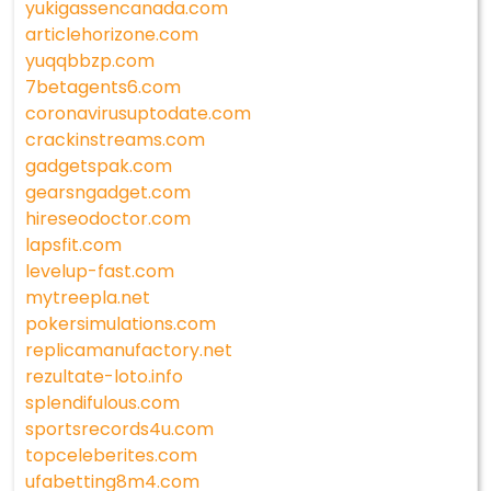
yukigassencanada.com
articlehorizone.com
yuqqbbzp.com
7betagents6.com
coronavirusuptodate.com
crackinstreams.com
gadgetspak.com
gearsngadget.com
hireseodoctor.com
lapsfit.com
levelup-fast.com
mytreepla.net
pokersimulations.com
replicamanufactory.net
rezultate-loto.info
splendifulous.com
sportsrecords4u.com
topceleberites.com
ufabetting8m4.com