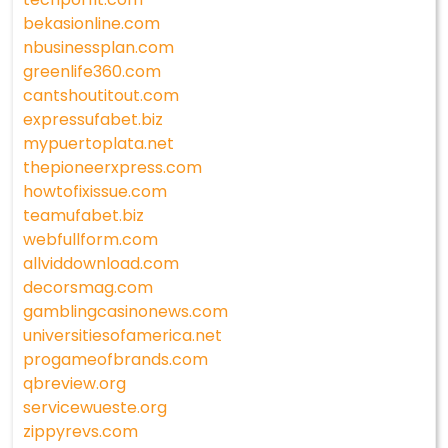
bekasionline.com
nbusinessplan.com
greenlife360.com
cantshoutitout.com
expressufabet.biz
mypuertoplata.net
thepioneerxpress.com
howtofixissue.com
teamufabet.biz
webfullform.com
allviddownload.com
decorsmag.com
gamblingcasinonews.com
universitiesofamerica.net
progameofbrands.com
qbreview.org
servicewueste.org
zippyrevs.com