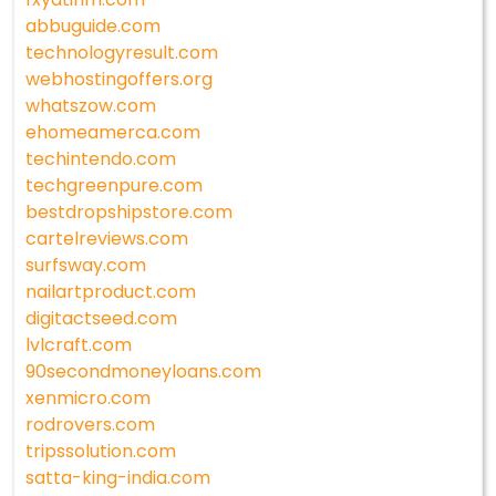
abbuguide.com
technologyresult.com
webhostingoffers.org
whatszow.com
ehomeamerca.com
techintendo.com
techgreenpure.com
bestdropshipstore.com
cartelreviews.com
surfsway.com
nailartproduct.com
digitactseed.com
lvlcraft.com
90secondmoneyloans.com
xenmicro.com
rodrovers.com
tripssolution.com
satta-king-india.com