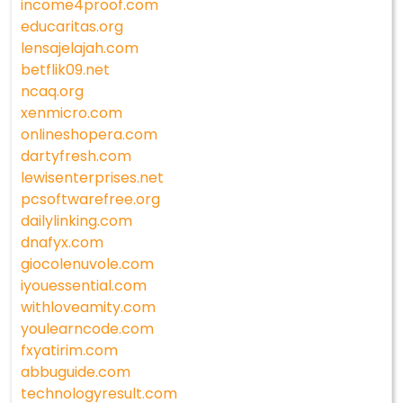
income4proof.com
educaritas.org
lensajelajah.com
betflik09.net
ncaq.org
xenmicro.com
onlineshopera.com
dartyfresh.com
lewisenterprises.net
pcsoftwarefree.org
dailylinking.com
dnafyx.com
giocolenuvole.com
iyouessential.com
withloveamity.com
youlearncode.com
fxyatirim.com
abbuguide.com
technologyresult.com