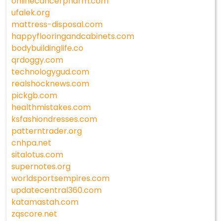
onlinecancerpharm.com
ufalek.org
mattress-disposal.com
happyflooringandcabinets.com
bodybuildinglife.co
qrdoggy.com
technologygud.com
realshocknews.com
pickgb.com
healthmistakes.com
ksfashiondresses.com
patterntrader.org
cnhpa.net
sitalotus.com
supernotes.org
worldsportsempires.com
updatecentral360.com
katamastah.com
zqscore.net