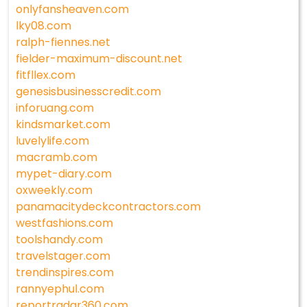
onlyfansheaven.com
lky08.com
ralph-fiennes.net
fielder-maximum-discount.net
fitfllex.com
genesisbusinesscredit.com
inforuang.com
kindsmarket.com
luvelylife.com
macramb.com
mypet-diary.com
oxweekly.com
panamacitydeckcontractors.com
westfashions.com
toolshandy.com
travelstager.com
trendinspires.com
rannyephul.com
reportradar360.com