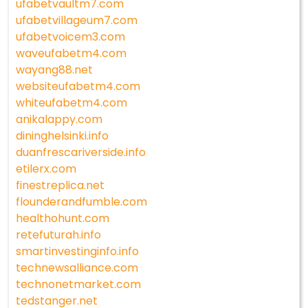
ufabetvaultm7.com
ufabetvillageum7.com
ufabetvoicem3.com
waveufabetm4.com
wayang88.net
websiteufabetm4.com
whiteufabetm4.com
anikalappy.com
dininghelsinki.info
duanfrescariverside.info
etilerx.com
finestreplica.net
flounderandfumble.com
healthohunt.com
retefuturah.info
smartinvestinginfo.info
technewsalliance.com
technonetmarket.com
tedstanger.net