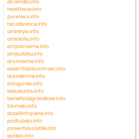
airvendio.info
healthexe.info
puretecx.info
tecadvance.info
aminityio.info
amiolahu.info
ampacheme.info
ampullahu.info
aromaxme.info
asserthatecontrast.info
atenderme.info
bangumiio.info
bekosunhu.info
beneficialgrandiose.info
blomaio.info
dosellinfoplete.info
podtubeio.info
powerfulvolatile.info
qvidsio.info