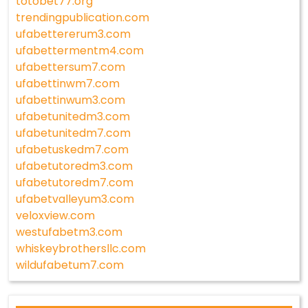
totobet77.org
trendingpublication.com
ufabettererum3.com
ufabettermentm4.com
ufabettersum7.com
ufabettinwm7.com
ufabettinwum3.com
ufabetunitedm3.com
ufabetunitedm7.com
ufabetuskedm7.com
ufabetutoredm3.com
ufabetutoredm7.com
ufabetvalleyum3.com
veloxview.com
westufabetm3.com
whiskeybrothersllc.com
wildufabetum7.com