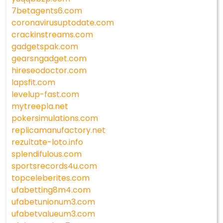
7betagents6.com
coronavirusuptodate.com
crackinstreams.com
gadgetspak.com
gearsngadget.com
hireseodoctor.com
lapsfit.com
levelup-fast.com
mytreepla.net
pokersimulations.com
replicamanufactory.net
rezultate-loto.info
splendifulous.com
sportsrecords4u.com
topceleberites.com
ufabetting8m4.com
ufabetunionum3.com
ufabetvalueum3.com