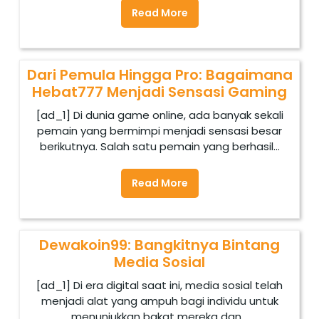
Read More
Dari Pemula Hingga Pro: Bagaimana
Hebat777 Menjadi Sensasi Gaming
[ad_1] Di dunia game online, ada banyak sekali
pemain yang bermimpi menjadi sensasi besar
berikutnya. Salah satu pemain yang berhasil...
Read More
Dewakoin99: Bangkitnya Bintang
Media Sosial
[ad_1] Di era digital saat ini, media sosial telah
menjadi alat yang ampuh bagi individu untuk
menunjukkan bakat mereka dan...