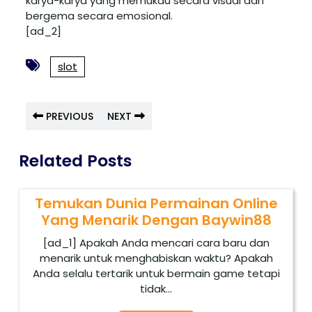
karya-karya yang memukau secara visual dan
bergema secara emosional.
[ad_2]
slot
PREVIOUS
NEXT
Related Posts
Temukan Dunia Permainan Online
Yang Menarik Dengan Baywin88
[ad_1] Apakah Anda mencari cara baru dan
menarik untuk menghabiskan waktu? Apakah
Anda selalu tertarik untuk bermain game tetapi
tidak...