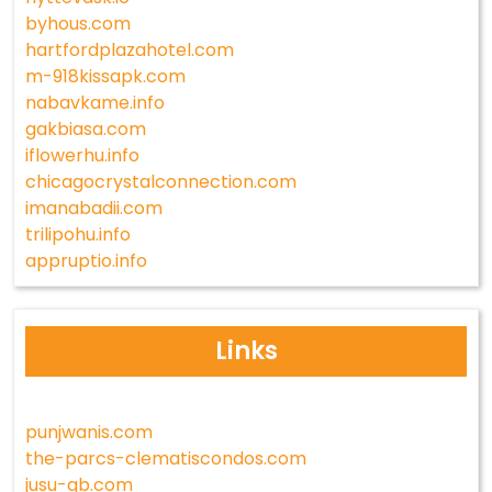
byhous.com
hartfordplazahotel.com
m-918kissapk.com
nabavkame.info
gakbiasa.com
iflowerhu.info
chicagocrystalconnection.com
imanabadii.com
trilipohu.info
appruptio.info
Links
punjwanis.com
the-parcs-clematiscondos.com
jusu-gb.com