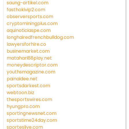
saung-artikel.com
fasthokivip2.com
observersports.com
cryptominingplus.com
aquinoticiaspe.com
longhairedfrenchbulldog.com
lawyersforhire.co
businemarket.com
matahari88play.net
moneydescriptor.com
youthsmagazine.com
painaidee.net
sportsdarkest.com
webtoon.biz
thesportswires.com
hyungpro.com
sportingnewsnet.com
sportstime24day.com
sporteslive.com