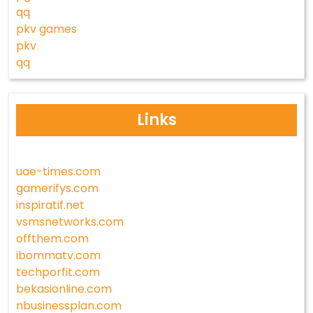
qq
pkv games
pkv
qq
Links
uae-times.com
gamerifys.com
inspiratif.net
vsmsnetworks.com
offthem.com
ibommatv.com
techporfit.com
bekasionline.com
nbusinessplan.com