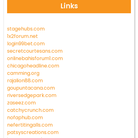
Links
stagehubs.com
1x2forum.net
login99bet.com
secretcourtesans.com
onlinebahisforum1.com
chicagoheadline.com
camming.org
rajalion88.com
goupuntacana.com
riversedgepark.com
zaseez.com
catchycrunch.com
nofaphub.com
nefertitingalls.com
patsyscreations.com