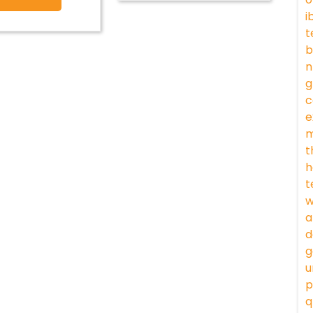
i
t
b
n
g
c
e
m
t
h
t
w
a
d
g
u
p
q