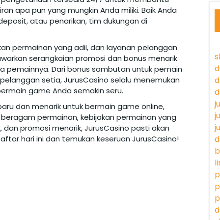
an apa pun yang mungkin Anda miliki. Baik Anda
posit, atau penarikan, tim dukungan di
akan permainan yang adil, dan layanan pelanggan
s
awarkan serangkaian promosi dan bonus menarik
d
a pemainnya. Dari bonus sambutan untuk pemain
k pelanggan setia, JurusCasino selalu menemukan
d
ermain game Anda semakin seru.
d
j
 baru dan menarik untuk bermain game online,
j
 beragam permainan, kebijakan permainan yang
j
, dan promosi menarik, JurusCasino pasti akan
Daftar hari ini dan temukan keseruan JurusCasino!
d
b
l
p
p
p
d