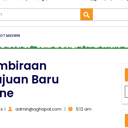
LOT MAXWIN
mbiraan
ujuan Baru
ine
|
|
ts
admin@aghapal.com
5:12 am