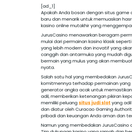
[ad_1]
Apakah Anda bosan dengan situs game onl
baru dan menarik untuk memuaskan hasr
kasino online mutakhir yang menggempa
JurusCasino menawarkan beragam perma
mulai dari permainan kasino klasik sepert
yang lebih modern dan inovatif yang ak
canggih dan antarmuka yang mudah dig
bermain yang mulus yang akan membuat 
nyata.
Salah satu hal yang membedakan JurusCas
komitmennya terhadap permainan yang a
generator angka acak untuk memastika
adil, memberikan ketenangan pikiran k
memiliki peluang
situs judi slot
yang adil
dan diatur oleh Curacao Gaming Authori
pribadi dan keuangan Anda aman dan terl
Namun yang membedakan JurusCasino ad
Tim dukungan kasino yang ramah dan b