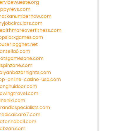
ervicewueste.org
ippyrevs.com
atkanumbernow.com
yjobcirculars.com
ealthmoreoverfitness.com
opslotxgames.com
outerloggnet.net
antella6.com
lotsgamesone.com
ispinzone.com
alyanbazarnights.com
op-online-casino-usa.com
onghuidoor.com
lowingtravel.com
ineniki.com
randiospecialists.com
edicalcare7.com
dtennaball.com
abzah.com