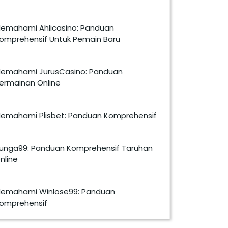
emahami Ahlicasino: Panduan
omprehensif Untuk Pemain Baru
emahami JurusCasino: Panduan
ermainan Online
emahami Plisbet: Panduan Komprehensif
unga99: Panduan Komprehensif Taruhan
nline
emahami Winlose99: Panduan
omprehensif