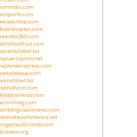
bommatv.com
echporfit.com
ekasionline.com
businessplan.com
reenlife360.com
antshoutitout.com
xpressufabet.biz
ypuertoplata.net
hepioneerxpress.com
owtofixissue.com
eamufabet.biz
ebfullform.com
llviddownload.com
ecorsmag.com
amblingcasinonews.com
niversitiesofamerica.net
rogameofbrands.com
breview.org