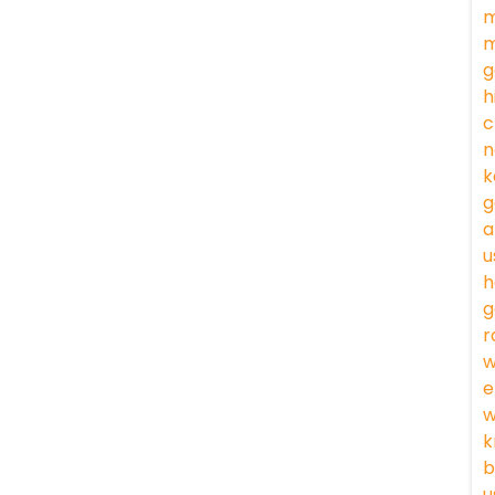
m
m
g
h
c
n
k
g
a
u
h
g
r
w
e
w
k
b
u