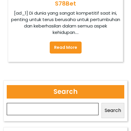
S78Bet
[ad_1] Di dunia yang sangat kompetitif saat ini,
penting untuk terus berusaha untuk pertumbuhan
dan keberhasilan dalam semua aspek
kehidupan....
Read More
Search
Search