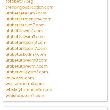
totobet77.org
trendingpublication.com
ufabettererum3.com
ufabettermentm4.com
ufabettersum7.com
ufabettinwm7.com
ufabettinwum3.com
ufabetunitedm3.com
ufabetunitedm7.com
ufabetuskedm7.com
ufabetutoredm3.com
ufabetutoredm7.com
ufabetvalleyum3.com
veloxview.com
westufabetm3.com
whiskeybrothersllc.com
wildufabetum7.com