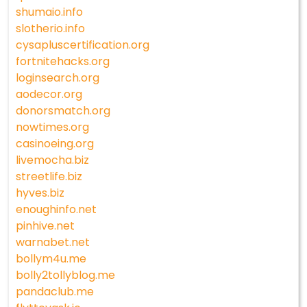
shumaio.info
slotherio.info
cysapluscertification.org
fortnitehacks.org
loginsearch.org
aodecor.org
donorsmatch.org
nowtimes.org
casinoeing.org
livemocha.biz
streetlife.biz
hyves.biz
enoughinfo.net
pinhive.net
warnabet.net
bollym4u.me
bolly2tollyblog.me
pandaclub.me