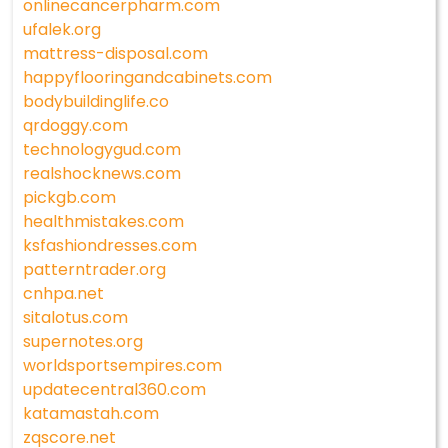
onlinecancerpharm.com
ufalek.org
mattress-disposal.com
happyflooringandcabinets.com
bodybuildinglife.co
qrdoggy.com
technologygud.com
realshocknews.com
pickgb.com
healthmistakes.com
ksfashiondresses.com
patterntrader.org
cnhpa.net
sitalotus.com
supernotes.org
worldsportsempires.com
updatecentral360.com
katamastah.com
zqscore.net