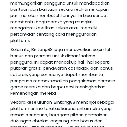
memungkinkan pengguna untuk mendapatkan
bantuan dan bantuan secara real-time kapan
pun mereka membutuhkannya. Ini bisa sangat
membantu bagi mereka yang mungkin
mengalami kesulitan teknis atau memiliki
pertanyaan tentang cara menggunakan
platform.
Selain itu, Bintang88 juga menawarkan sejumlah
bonus dan promosi untuk dimanfaatkan
pengguna. Ini dapat mencakup hal -hal seperti
putaran gratis, penawaran cashback, dan bonus
setoran, yang semuanya dapat membantu
pengguna memaksimalkan pengalaman bermain
game mereka dan berpotensi meningkatkan
kemenangan mereka.
Secara keseluruhan, Bintang88 menonjol sebagai
platform online teratas karena antarmuka yang
ramah pengguna, beragam pilihan permainan,
dukungan obrolan langsung, dan bonus dan