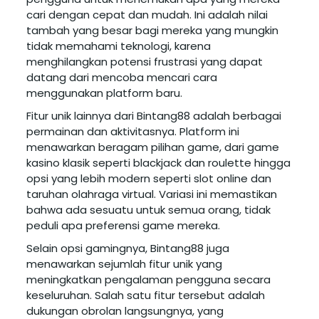
cari dengan cepat dan mudah. Ini adalah nilai
tambah yang besar bagi mereka yang mungkin
tidak memahami teknologi, karena
menghilangkan potensi frustrasi yang dapat
datang dari mencoba mencari cara
menggunakan platform baru.
Fitur unik lainnya dari Bintang88 adalah berbagai
permainan dan aktivitasnya. Platform ini
menawarkan beragam pilihan game, dari game
kasino klasik seperti blackjack dan roulette hingga
opsi yang lebih modern seperti slot online dan
taruhan olahraga virtual. Variasi ini memastikan
bahwa ada sesuatu untuk semua orang, tidak
peduli apa preferensi game mereka.
Selain opsi gamingnya, Bintang88 juga
menawarkan sejumlah fitur unik yang
meningkatkan pengalaman pengguna secara
keseluruhan. Salah satu fitur tersebut adalah
dukungan obrolan langsungnya, yang