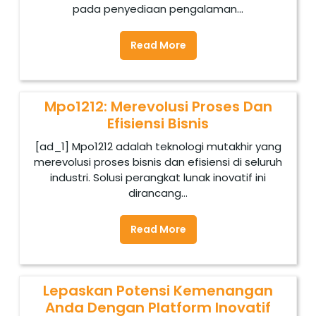
pada penyediaan pengalaman...
Read More
Mpo1212: Merevolusi Proses Dan
Efisiensi Bisnis
[ad_1] Mpo1212 adalah teknologi mutakhir yang
merevolusi proses bisnis dan efisiensi di seluruh
industri. Solusi perangkat lunak inovatif ini
dirancang...
Read More
Lepaskan Potensi Kemenangan
Anda Dengan Platform Inovatif