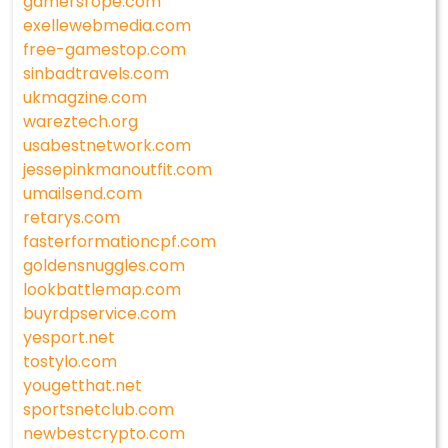
gamersrope.com
exellewebmedia.com
free-gamestop.com
sinbadtravels.com
ukmagzine.com
wareztech.org
usabestnetwork.com
jessepinkmanoutfit.com
umailsend.com
retarys.com
fasterformationcpf.com
goldensnuggles.com
lookbattlemap.com
buyrdpservice.com
yesport.net
tostylo.com
yougetthat.net
sportsnetclub.com
newbestcrypto.com