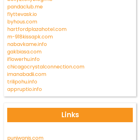
pandaclub.me
flyttevask.io
byhous.com
hartfordplazahotel.com
m-918kissapk.com
nabavkame.info
gakbiasa.com
iflowerhu.info
chicagocrystalconnection.com
imanabadii.com
trilipohu.info
appruptio.info
Links
punjwanis.com