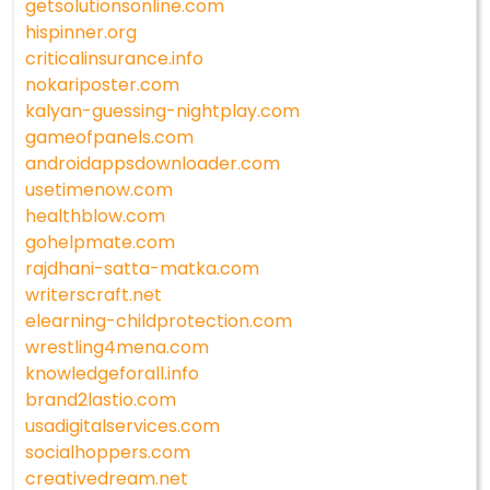
getsolutionsonline.com
hispinner.org
criticalinsurance.info
nokariposter.com
kalyan-guessing-nightplay.com
gameofpanels.com
androidappsdownloader.com
usetimenow.com
healthblow.com
gohelpmate.com
rajdhani-satta-matka.com
writerscraft.net
elearning-childprotection.com
wrestling4mena.com
knowledgeforall.info
brand2lastio.com
usadigitalservices.com
socialhoppers.com
creativedream.net