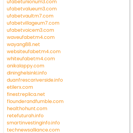
ufabetunionum3.com
ufabetvalueum3.com
ufabetvaultm7.com
ufabetvillageum7.com
ufabetvoicem3.com
waveufabetm4.com
wayang88.net
websiteufabetm4.com
whiteufabetm4.com
anikalappy.com
dininghelsinki.info
duanfrescariverside.info
etilerx.com
finestreplica.net
flounderandfumble.com
healthohunt.com
retefuturah.info
smartinvestinginfo.info
technewsalliance.com