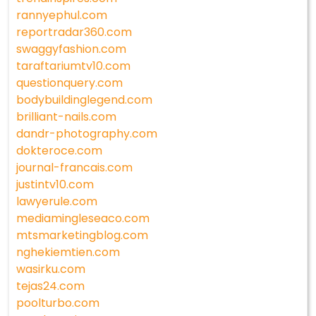
rannyephul.com
reportradar360.com
swaggyfashion.com
taraftariumtv10.com
questionquery.com
bodybuildinglegend.com
brilliant-nails.com
dandr-photography.com
dokteroce.com
journal-francais.com
justintv10.com
lawyerule.com
mediamingleseaco.com
mtsmarketingblog.com
nghekiemtien.com
wasirku.com
tejas24.com
poolturbo.com