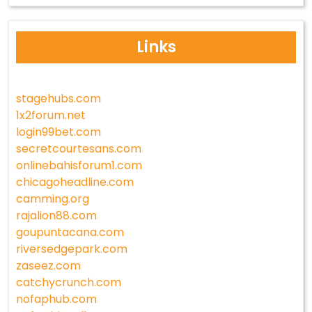
Links
stagehubs.com
1x2forum.net
login99bet.com
secretcourtesans.com
onlinebahisforum1.com
chicagoheadline.com
camming.org
rajalion88.com
goupuntacana.com
riversedgepark.com
zaseez.com
catchycrunch.com
nofaphub.com