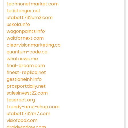
technonetmarket.com
tedstanger.net
ufabett732um3.com
uskola.info
wagonpaints.info
waitfornext.com
clearvisionmarketing.co
quantum-code.co
whatnews.me
final-dream.com
finest-replica.net
gestioneinh.info
prosportdaily.net
salesinvest22.com
teseract.org
trendy-ama-shop.com
ufabett732m7.com
visiofood.com
droidwindow.com