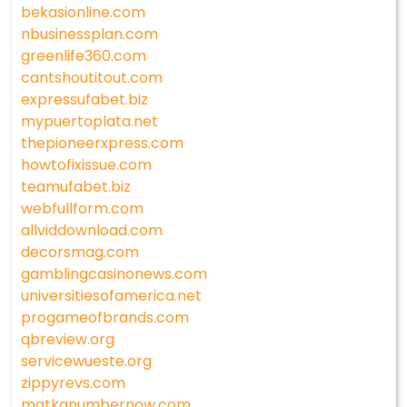
bekasionline.com
nbusinessplan.com
greenlife360.com
cantshoutitout.com
expressufabet.biz
mypuertoplata.net
thepioneerxpress.com
howtofixissue.com
teamufabet.biz
webfullform.com
allviddownload.com
decorsmag.com
gamblingcasinonews.com
universitiesofamerica.net
progameofbrands.com
qbreview.org
servicewueste.org
zippyrevs.com
matkanumbernow.com