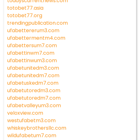
todayscurrentnews.com
totobet77.asia
totobet77.org
trendingpublication.com
ufabettererum3.com
ufabettermentm4.com
ufabettersum7.com
ufabettinwm7.com
ufabettinwum3.com
ufabetunitedm3.com
ufabetunitedm7.com
ufabetuskedm7.com
ufabetutoredm3.com
ufabetutoredm7.com
ufabetvalleyum3.com
veloxview.com
westufabetm3.com
whiskeybrothersllc.com
wildufabetum7.com