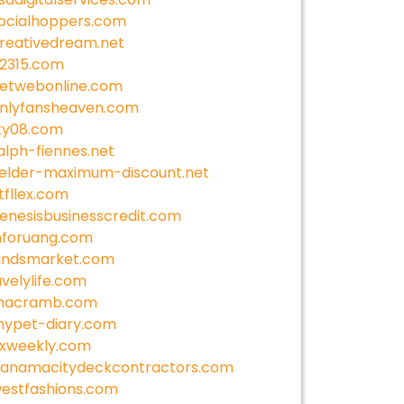
ocialhoppers.com
reativedream.net
2315.com
etwebonline.com
nlyfansheaven.com
ky08.com
alph-fiennes.net
ielder-maximum-discount.net
itfllex.com
enesisbusinesscredit.com
nforuang.com
indsmarket.com
uvelylife.com
acramb.com
ypet-diary.com
xweekly.com
anamacitydeckcontractors.com
estfashions.com