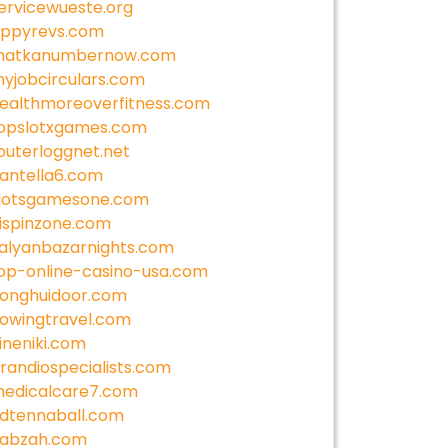
ervicewueste.org
ippyrevs.com
atkanumbernow.com
yjobcirculars.com
ealthmoreoverfitness.com
opslotxgames.com
outerloggnet.net
antella6.com
lotsgamesone.com
ispinzone.com
alyanbazarnights.com
op-online-casino-usa.com
onghuidoor.com
lowingtravel.com
ineniki.com
randiospecialists.com
edicalcare7.com
dtennaball.com
abzah.com