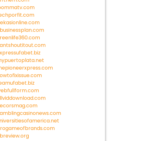
bommatv.com
echporfit.com
ekasionline.com
businessplan.com
reenlife360.com
antshoutitout.com
xpressufabet.biz
ypuertoplata.net
hepioneerxpress.com
owtofixissue.com
eamufabet.biz
ebfullform.com
llviddownload.com
ecorsmag.com
amblingcasinonews.com
niversitiesofamerica.net
rogameofbrands.com
breview.org