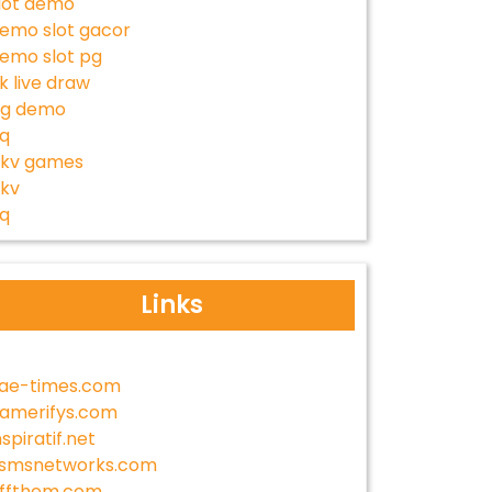
lot demo
emo slot gacor
emo slot pg
k live draw
g demo
q
kv games
kv
q
Links
ae-times.com
amerifys.com
nspiratif.net
smsnetworks.com
ffthem.com