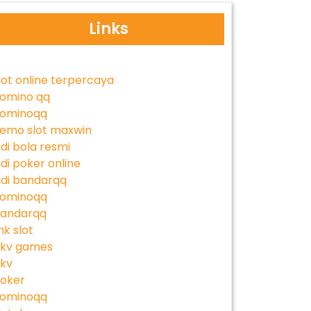
Links
lot online terpercaya
omino qq
ominoqq
emo slot maxwin
udi bola resmi
udi poker online
udi bandarqq
ominoqq
andarqq
ink slot
kv games
kv
oker
ominoqq