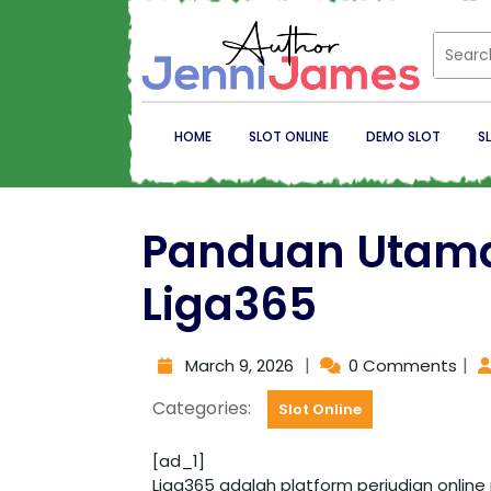
HOME
SLOT ONLINE
DEMO SLOT
S
Panduan Utama
Liga365
|
|
March 9, 2026
0 Comments
Categories:
Slot Online
[ad_1]
Liga365 adalah platform perjudian onlin