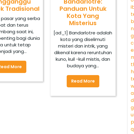
ngganggu
Bandarlotre:
i
k Tradisional
Panduan Untuk
t
Kota Yang
i pasar yang serba
b
Misterius
at dan terus
n
mbang saat ini,
[ad_1] Bandarlotre adalah
g
enting bagi dunia
kota yang diselimuti
c
a untuk tetap
misteri dan intrik, yang
e
njadi yang...
dikenal karena reruntuhan
m
kuno, kuil -kuil mistis, dan
t
budaya yang...
Read More
h
t
Read More
w
a
d
g
u
p
q