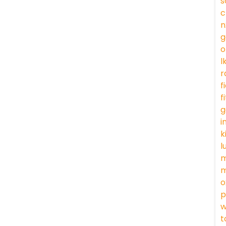
s
c
n
g
o
l
r
f
f
g
i
k
l
m
m
o
p
w
t