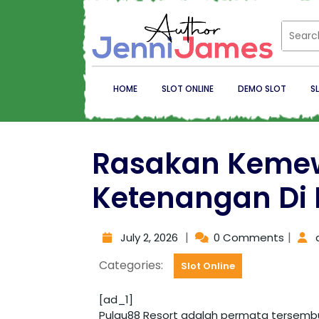
HOME
SLOT ONLINE
DEMO SLOT
S
Rasakan Keme
Ketenangan Di 
|
|
July 2, 2026
0 Comments
Categories:
Slot Online
[ad_1]
Pulau88 Resort adalah permata tersembuny