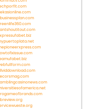
bommatv.com
echporfit.com
ekasionline.com
businessplan.com
reenlife360.com
antshoutitout.com
xpressufabet.biz
ypuertoplata.net
hepioneerxpress.com
owtofixissue.com
eamufabet.biz
ebfullform.com
llviddownload.com
ecorsmag.com
amblingcasinonews.com
niversitiesofamerica.net
rogameofbrands.com
breview.org
ervicewueste.org