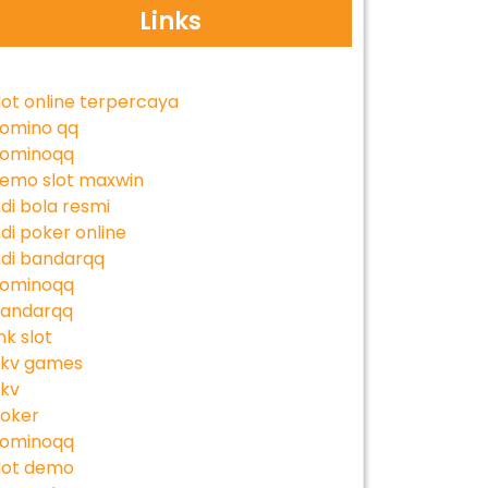
Links
lot online terpercaya
omino qq
ominoqq
emo slot maxwin
udi bola resmi
udi poker online
udi bandarqq
ominoqq
andarqq
ink slot
kv games
kv
oker
ominoqq
lot demo