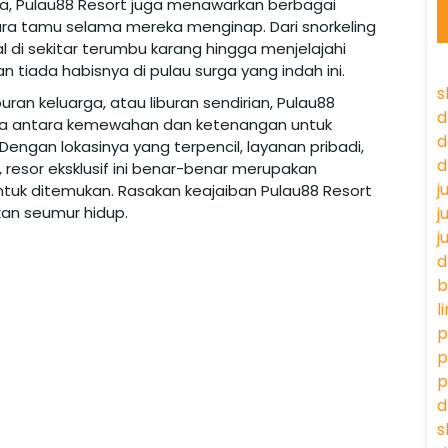
pa, Pulau88 Resort juga menawarkan berbagai
ara tamu selama mereka menginap. Dari snorkeling
l di sekitar terumbu karang hingga menjelajahi
an tiada habisnya di pulau surga yang indah ini.
s
uran keluarga, atau liburan sendirian, Pulau88
d
a antara kemewahan dan ketenangan untuk
d
ngan lokasinya yang terpencil, layanan pribadi,
d
 resor eksklusif ini benar-benar merupakan
j
uk ditemukan. Rasakan keajaiban Pulau88 Resort
kan seumur hidup.
j
j
d
b
l
p
p
p
d
s