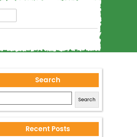
Search
Search
Recent Posts