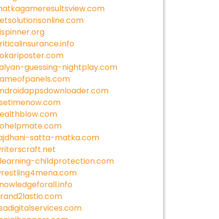
atkagameresultsview.com
etsolutionsonline.com
ispinner.org
riticalinsurance.info
okariposter.com
alyan-guessing-nightplay.com
ameofpanels.com
ndroidappsdownloader.com
setimenow.com
ealthblow.com
ohelpmate.com
ajdhani-satta-matka.com
riterscraft.net
learning-childprotection.com
restling4mena.com
nowledgeforall.info
rand2lastio.com
sadigitalservices.com