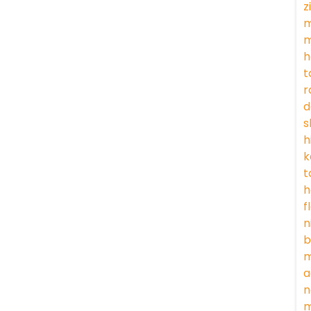
z
m
m
h
t
r
d
s
h
k
t
h
f
n
b
m
a
n
m