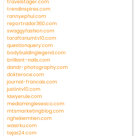
travelstager.com
trendinspires.com
rannyephul.com
reportradar360.com
swaggyfashion.com
taraftariumtv10.com
questionquery.com
bodybuildinglegend.com
brilliant-nails.com
dandr-photography.com
dokteroce.com
journal-francais.com
justintv10.com
lawyerule.com
mediamingleseaco.com
mtsmarketingblog.com
nghekiemtien.com
wasirku.com
tejas24.com