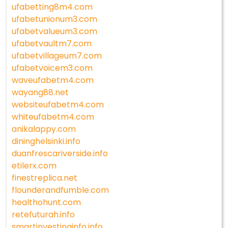
ufabetting8m4.com
ufabetunionum3.com
ufabetvalueum3.com
ufabetvaultm7.com
ufabetvillageum7.com
ufabetvoicem3.com
waveufabetm4.com
wayang88.net
websiteufabetm4.com
whiteufabetm4.com
anikalappy.com
dininghelsinki.info
duanfrescariverside.info
etilerx.com
finestreplica.net
flounderandfumble.com
healthohunt.com
retefuturah.info
smartinvestinginfo.info