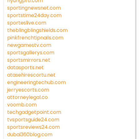
hyungpro.com
sportingnewsnet.com
sportstime24day.com
sporteslive.com
theblingblingshields.com
pinkfrenchtipnails.com
newgamestv.com
sportsgallerys.com
sportsmirrors.net
datasports.net
atasehirescortu.net
engineeringtechub.com
jerryescorts.com
attorneylegal.co
voomb.com
techgadgetpoint.com
tvsportsguide24.com
sportsreviews24.com
dubai360blog.com