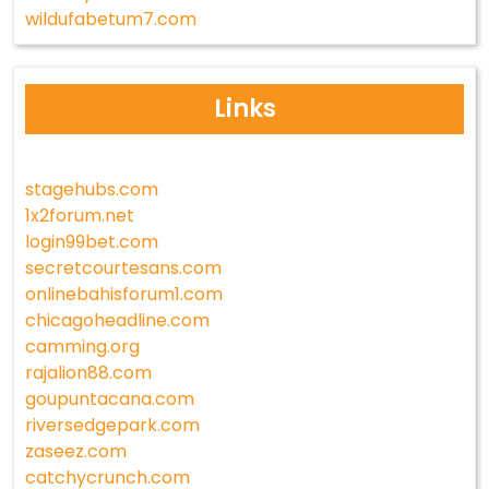
wildufabetum7.com
Links
stagehubs.com
1x2forum.net
login99bet.com
secretcourtesans.com
onlinebahisforum1.com
chicagoheadline.com
camming.org
rajalion88.com
goupuntacana.com
riversedgepark.com
zaseez.com
catchycrunch.com