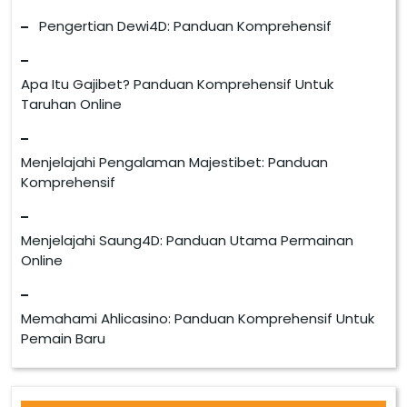
Pengertian Dewi4D: Panduan Komprehensif
Apa Itu Gajibet? Panduan Komprehensif Untuk
Taruhan Online
Menjelajahi Pengalaman Majestibet: Panduan
Komprehensif
Menjelajahi Saung4D: Panduan Utama Permainan
Online
Memahami Ahlicasino: Panduan Komprehensif Untuk
Pemain Baru