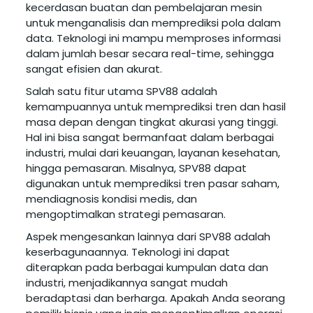
kecerdasan buatan dan pembelajaran mesin
untuk menganalisis dan memprediksi pola dalam
data. Teknologi ini mampu memproses informasi
dalam jumlah besar secara real-time, sehingga
sangat efisien dan akurat.
Salah satu fitur utama SPV88 adalah
kemampuannya untuk memprediksi tren dan hasil
masa depan dengan tingkat akurasi yang tinggi.
Hal ini bisa sangat bermanfaat dalam berbagai
industri, mulai dari keuangan, layanan kesehatan,
hingga pemasaran. Misalnya, SPV88 dapat
digunakan untuk memprediksi tren pasar saham,
mendiagnosis kondisi medis, dan
mengoptimalkan strategi pemasaran.
Aspek mengesankan lainnya dari SPV88 adalah
keserbagunaannya. Teknologi ini dapat
diterapkan pada berbagai kumpulan data dan
industri, menjadikannya sangat mudah
beradaptasi dan berharga. Apakah Anda seorang