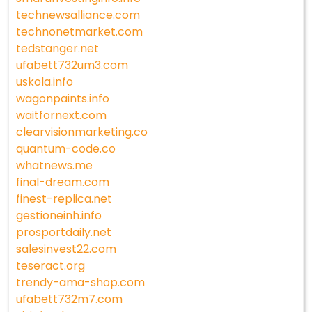
technewsalliance.com
technonetmarket.com
tedstanger.net
ufabett732um3.com
uskola.info
wagonpaints.info
waitfornext.com
clearvisionmarketing.co
quantum-code.co
whatnews.me
final-dream.com
finest-replica.net
gestioneinh.info
prosportdaily.net
salesinvest22.com
teseract.org
trendy-ama-shop.com
ufabett732m7.com