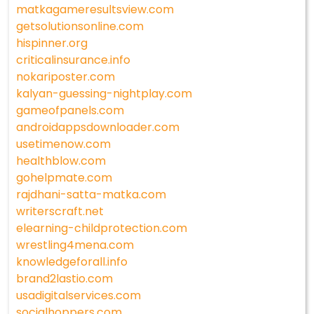
matkagameresultsview.com
getsolutionsonline.com
hispinner.org
criticalinsurance.info
nokariposter.com
kalyan-guessing-nightplay.com
gameofpanels.com
androidappsdownloader.com
usetimenow.com
healthblow.com
gohelpmate.com
rajdhani-satta-matka.com
writerscraft.net
elearning-childprotection.com
wrestling4mena.com
knowledgeforall.info
brand2lastio.com
usadigitalservices.com
socialhoppers.com