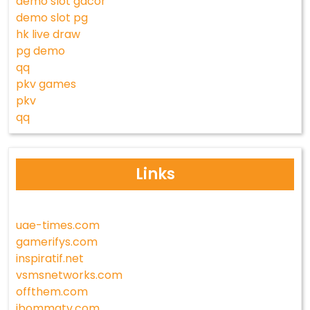
demo slot gacor
demo slot pg
hk live draw
pg demo
qq
pkv games
pkv
qq
Links
uae-times.com
gamerifys.com
inspiratif.net
vsmsnetworks.com
offthem.com
ibommatv.com